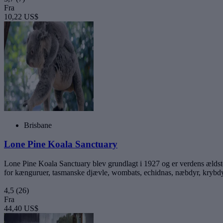
Fra
10,22 US$
Brisbane
Lone Pine Koala Sanctuary
Lone Pine Koala Sanctuary blev grundlagt i 1927 og er verdens ældste 
for kænguruer, tasmanske djævle, wombats, echidnas, næbdyr, krybdy
4,5
(26)
Fra
44,40 US$