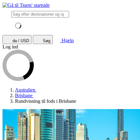
Hjælp
da / USD
Søg
Log ind
Australien
Brisbane
Rundvisning til fods i Brisbane