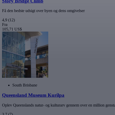
Story Bridge Climb
Få den bedste udsigt over byen og dens omgivelser
4,9
(12)
Fra
105,71 US$
South Brisbane
Queensland Museum Kurilpa
Oplev Queenslands natur- og kulturarv gennem over en million genst
3,7
(7)