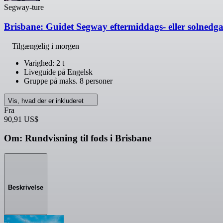
Segway-ture
Brisbane: Guidet Segway eftermiddags- eller solnedg
Tilgængelig i morgen
Varighed: 2 t
Liveguide på Engelsk
Gruppe på maks. 8 personer
Vis, hvad der er inkluderet
Fra
90,91 US$
Om: Rundvisning til fods i Brisbane
Beskrivelse