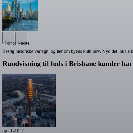
Forrige
Næste
Besøg historiske vartegn, og lær om byens kulturarv. Nyd det lokale k
Rundvisning til fods i Brisbane kunder har
op til -10 %