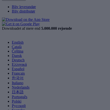
Bliv leverandør
Bliv distributør
Downloadet af mere end
5.000.000 rejsende
English
Català
Čeština
Dansk
Deutsch
Ελληνικά
Español
Français
한국어
Italiano
Nederlands
日本語
Português
Polski
Русский