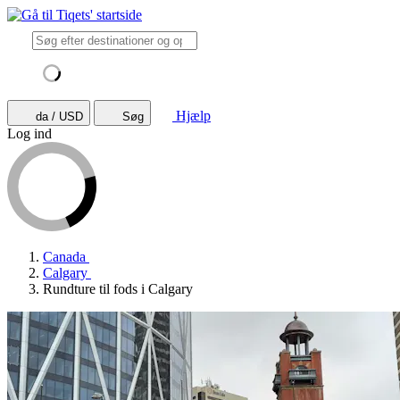
Hjælp
da / USD
Søg
Log ind
Canada
Calgary
Rundture til fods i Calgary