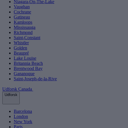
Niagara-On-The-Lake
Vaughan
Cochrane
Gatineau
Kamloops
Mississauga
Richmond
Saint-Constant
Whistler
Golden
Beaupré
Lake Louise
Britannia Beach
Brentwood Bay
Gananoque
Saint-Joseph-de-la-Rive
Udforsk Canada
Udforsk
Barcelona
London
New York
Paris