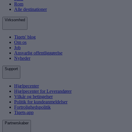
Rom
Alle destinationer
Virksomhed
Tiqets' blog
Om os
Job
Ansvarlig offentliggørelse
Nyheder
Support
Hjælpecenter
Hjælpecenter for Leverandører
Vilkår og betingelser
Politik for kundeanmeldelser
Fortrolighedspolitik
Tiqets-app
Partnerskaber