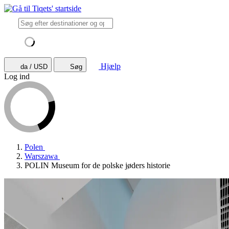
Hjælp
da / USD
Søg
Log ind
Polen
Warszawa
POLIN Museum for de polske jøders historie