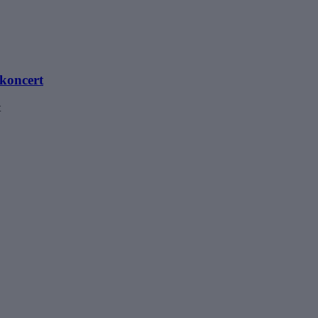
koncert
t