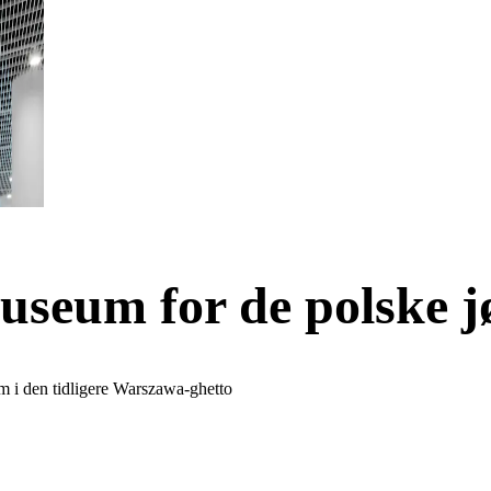
useum for de polske jø
um i den tidligere Warszawa-ghetto