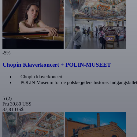
-5%
Chopin Klaverkoncert + POLIN-MUSEET
Chopin klaverkoncert
POLIN Museum for de polske jøders historie: Indgangsbille
5
(2)
Fra
39,80 US$
37,81 US$