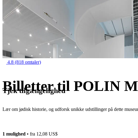
4.8
(818 omtaler)
Billetter til POLIN M
Tjek tilgængelighed
Lær om jødisk historie, og udforsk unikke udstillinger på dette muse
1 mulighed
• fra
12,08 US$