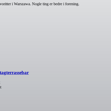
itter i Warszawa. Nogle ting er bedre i forening.
agterrassebar
t
t