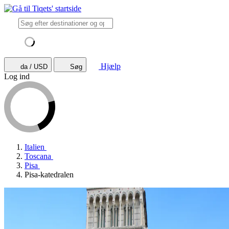
Hjælp
da / USD
Søg
Log ind
Italien
Toscana
Pisa
Pisa-katedralen