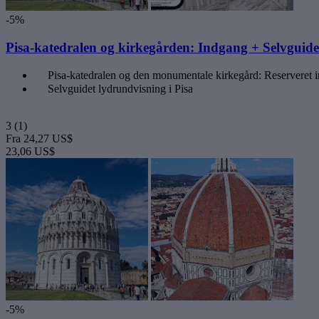
-5%
Pisa-katedralen og kirkegården: Indgang + Selvguidet
Pisa-katedralen og den monumentale kirkegård: Reserveret 
Selvguidet lydrundvisning i Pisa
3
(1)
Fra
24,27 US$
23,06 US$
-5%