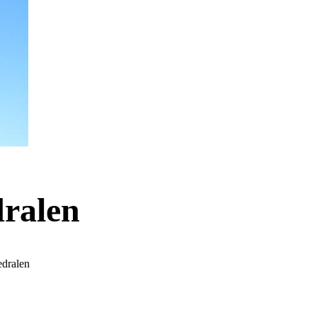
dralen
edralen