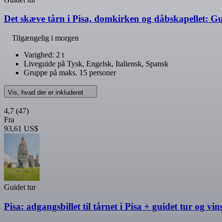
Det skæve tårn i Pisa, domkirken og dåbskapellet: Gu
Tilgængelig i morgen
Varighed: 2 t
Liveguide på Tysk, Engelsk, Italiensk, Spansk
Gruppe på maks. 15 personer
Vis, hvad der er inkluderet
4,7
(47)
Fra
93,61 US$
Guidet tur
Pisa: adgangsbillet til tårnet i Pisa + guidet tur og v