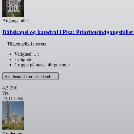
Adgangsbillet
Dåbskapel og katedral i Pisa: Prioritetsindgangsbillet
Tilgængelig i morgen
Varighed: 1 t
Lydguide
Gruppe på maks. 40 personer
Vis, hvad der er inkluderet
4,3
(30)
Fra
23,11 US$
Guidet tur