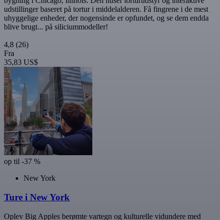
bygning i Chicago, Illinois. Den huser torturudstyr og interaktive
udstillinger baseret på tortur i middelalderen. Få fingrene i de mest
uhyggelige enheder, der nogensinde er opfundet, og se dem endda
blive brugt... på siliciummodeller!
4,8
(26)
Fra
35,83 US$
op til -37 %
New York
Ture i New York
Oplev Big Apples berømte vartegn og kulturelle vidundere med