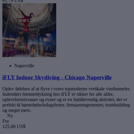
61,79 US$
Naperville
iFLY Indoor Skydiving - Chicago Naperville
Oplev følelsen af at flyve i vores topmoderne vertikale vindtunneler.
Indendørs himmeldykning hos iFLY er sikker for alle aldre,
oplevelsesniveauer og evner og er en familievenlig aktivitet, der er
perfekt til børnefødselsdagsfester, firmaarrangementer, teambuilding
og meget mere.
Ny
Fra
125,00 US$