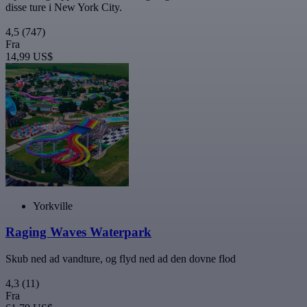
disse ture i New York City.
4,5
(747)
Fra
14,99 US$
Yorkville
Raging Waves Waterpark
Skub ned ad vandture, og flyd ned ad den dovne flod
4,3
(11)
Fra