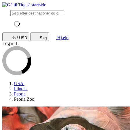
Hjælp
da / USD
Søg
Log ind
USA
Illinois
Peoria
Peoria Zoo