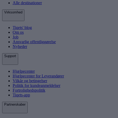
Alle destinationer
Virksomhed
Tiqets' blog
Om os
Job
Ansvarlig offentliggørelse
Nyheder
Support
Hjælpecenter
Hjælpecenter for Leverandører
Vilkår og betingelser
Politik for kundeanmeldelser
Fortrolighedspolitik
Tiqets-app
Partnerskaber