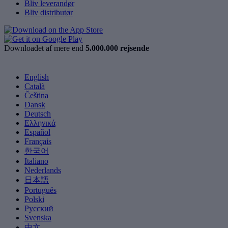
Bliv leverandør
Bliv distributør
Downloadet af mere end
5.000.000 rejsende
English
Català
Čeština
Dansk
Deutsch
Ελληνικά
Español
Français
한국어
Italiano
Nederlands
日本語
Português
Polski
Русский
Svenska
中文