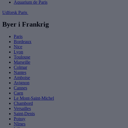
Aquarium de Paris
Udforsk Paris
Byer i Frankrig
Paris
Bordeaux
Nice
Lyon
Toulouse
Marseille
Colmar
Nantes
Amboise
Avignon
Cannes
Caen
Le Mont-Saint-Michel
Chambord
Versailles
Saint-Denis
Poissy
Nîmes