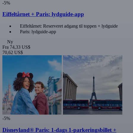
-5%
Eiffeltårnet + Paris: lydguide-app
Eiffeltårnet: Reserveret adgang til toppen + lydguide
Paris: lydguide-app
Ny
Fra
74,33 US$
70,62 US$
-5%
Disneyland® Paris: 1-dags 1-parkeringsbillet +