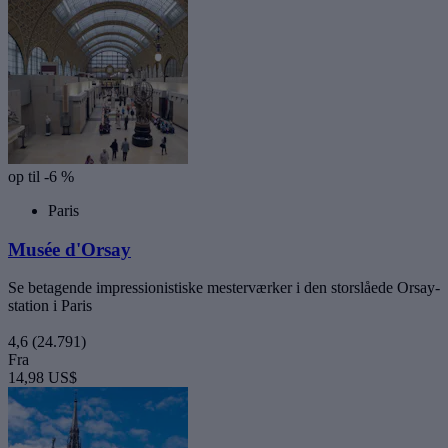
op til -6 %
Paris
Musée d'Orsay
Se betagende impressionistiske mesterværker i den storslåede Orsay-
station i Paris
4,6
(24.791)
Fra
14,98 US$