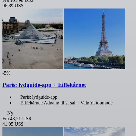
Fra
101,98 US$
96,89 US$
-5%
Paris: lydguide-app + Eiffeltårnet
Paris: lydguide-app
Eiffeltårnet: Adgang til 2. sal + Valgfrit topmøde
Ny
Fra
43,21 US$
41,05 US$