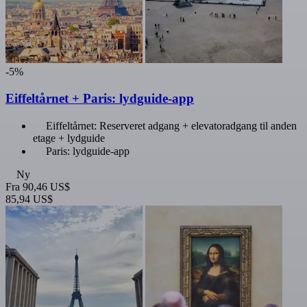
-5%
Eiffeltårnet + Paris: lydguide-app
Eiffeltårnet: Reserveret adgang + elevatoradgang til anden
etage + lydguide
Paris: lydguide-app
Ny
Fra
90,46 US$
85,94 US$