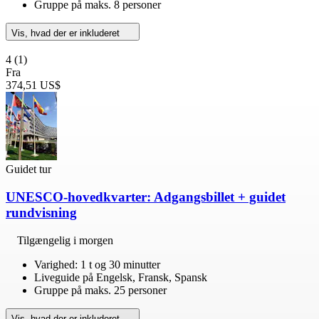
Gruppe på maks. 8 personer
Vis, hvad der er inkluderet
4
(1)
Fra
374,51 US$
Guidet tur
UNESCO-hovedkvarter: Adgangsbillet + guidet
rundvisning
Tilgængelig i morgen
Varighed: 1 t og 30 minutter
Liveguide på Engelsk, Fransk, Spansk
Gruppe på maks. 25 personer
Vis, hvad der er inkluderet