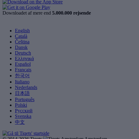
Downloadet af mere end
5.000.000 rejsende
English
Català
Čeština
Dansk
Deutsch
Ελληνικά
Español
Français
한국어
Italiano
Nederlands
日本語
Português
Polski
Русский
Svenska
中文
© 2014-2026 Tiqets
Amsterdam