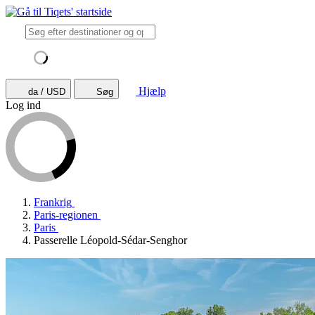
Hjælp
da / USD
Søg
Log ind
Frankrig
Paris-regionen
Paris
Passerelle Léopold-Sédar-Senghor