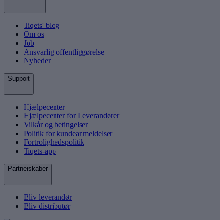
Tiqets' blog
Om os
Job
Ansvarlig offentliggørelse
Nyheder
Support
Hjælpecenter
Hjælpecenter for Leverandører
Vilkår og betingelser
Politik for kundeanmeldelser
Fortrolighedspolitik
Tiqets-app
Partnerskaber
Bliv leverandør
Bliv distributør