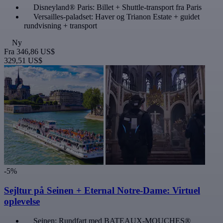
Disneyland® Paris: Billet + Shuttle-transport fra Paris
Versailles-paladset: Haver og Trianon Estate + guidet
rundvisning + transport
Ny
Fra
346,86 US$
329,51 US$
-5%
Sejltur på Seinen + Eternal Notre-Dame: Virtuel
oplevelse
Seinen: Rundfart med BATEAUX-MOUCHES®