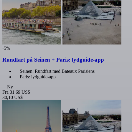
-5%
Rundfart på Seinen + Paris: lydguide-app
Seinen: Rundfart med Bateaux Parisiens
Paris: lydguide-app
Ny
Fra
31,69 US$
30,10 US$