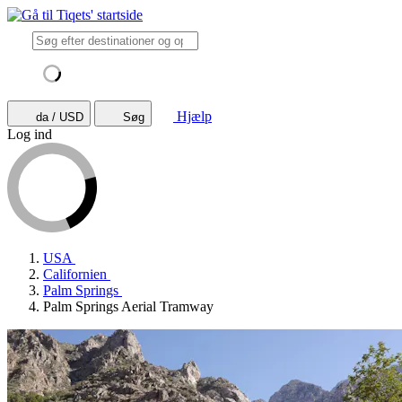
Hjælp
da / USD
Søg
Log ind
USA
Californien
Palm Springs
Palm Springs Aerial Tramway