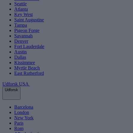
Seattle
Atlanta
Key West
Saint Augustine
Tampa
Pigeon Forge
Savannah
Denver
Fort Lauderdale
Austin
Dallas
Kissimmee
Myrtle Beach
East Rutherford
Udforsk USA
Udforsk
Barcelona
London
New York
Paris
Rom