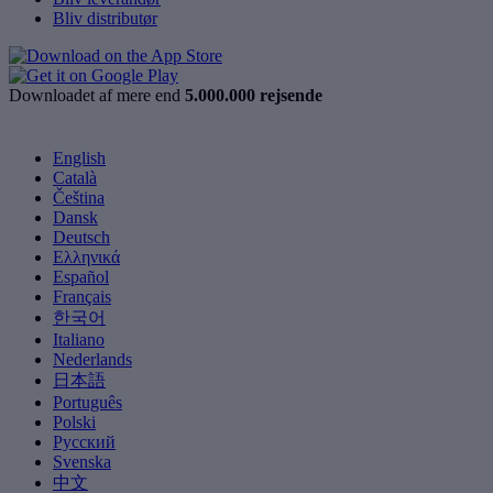
Bliv distributør
Downloadet af mere end
5.000.000 rejsende
English
Català
Čeština
Dansk
Deutsch
Ελληνικά
Español
Français
한국어
Italiano
Nederlands
日本語
Português
Polski
Русский
Svenska
中文