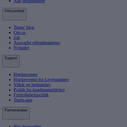
Alle destinationer
Virksomhed
Tiqets' blog
Om os
Job
Ansvarlig offentliggørelse
Nyheder
Support
Hjælpecenter
Hjælpecenter for Leverandører
Vilkår og betingelser
Politik for kundeanmeldelser
Fortrolighedspolitik
Tiqets-app
Partnerskaber
Bliv leverandør