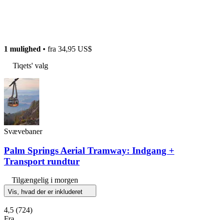
1 mulighed
• fra
34,95 US$
Tiqets' valg
Svævebaner
Palm Springs Aerial Tramway: Indgang +
Transport rundtur
Tilgængelig i morgen
Vis, hvad der er inkluderet
4,5
(724)
Fra