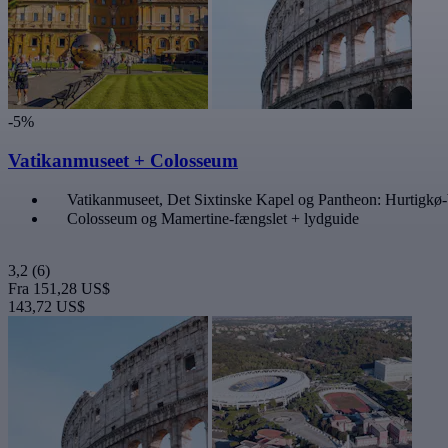
-5%
Vatikanmuseet + Colosseum
Vatikanmuseet, Det Sixtinske Kapel og Pantheon: Hurtigkø-b
Colosseum og Mamertine-fængslet + lydguide
3,2
(6)
Fra
151,28 US$
143,72 US$