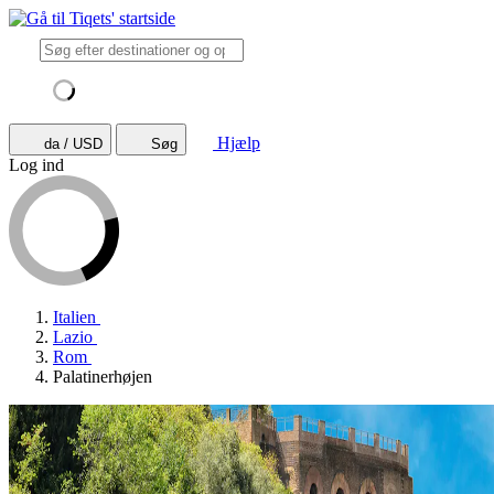
Hjælp
da / USD
Søg
Log ind
Italien
Lazio
Rom
Palatinerhøjen