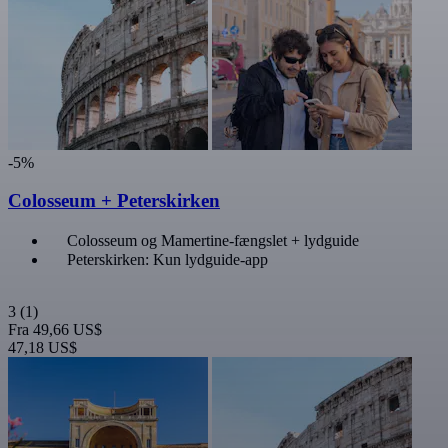
-5%
Colosseum + Peterskirken
Colosseum og Mamertine-fængslet + lydguide
Peterskirken: Kun lydguide-app
3
(1)
Fra
49,66 US$
47,18 US$