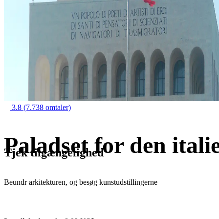
3.8
(7.738 omtaler)
Paladset for den itali
Tjek tilgængelighed
Beundr arkitekturen, og besøg kunstudstillingerne