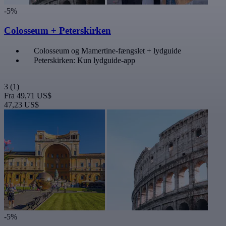
-5%
Colosseum + Peterskirken
Colosseum og Mamertine-fængslet + lydguide
Peterskirken: Kun lydguide-app
3
(1)
Fra
49,71 US$
47,23 US$
-5%