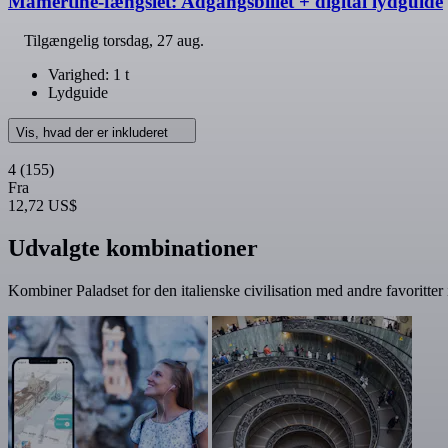
Mamertine-fængslet: Adgangsbillet + digital lydguide
Tilgængelig
torsdag, 27 aug.
Varighed: 1 t
Lydguide
Vis, hvad der er inkluderet
4
(155)
Fra
12,72 US$
Udvalgte kombinationer
Kombiner Paladset for den italienske civilisation med andre favoritter