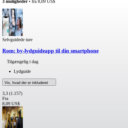
3 muligheder
• fra
8,09 US$
Selvguidede ture
Rom: by-lydguideapp til din smartphone
Tilgængelig i dag
Lydguide
Vis, hvad der er inkluderet
3,3
(1.157)
Fra
8,09 US$