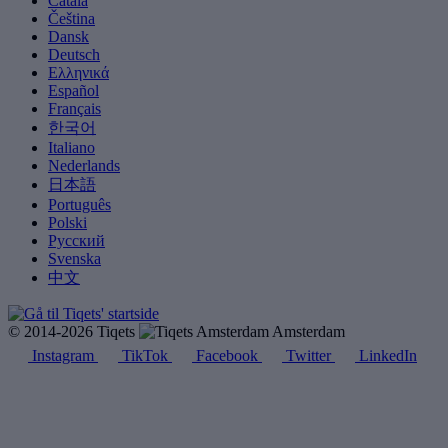
Català
Čeština
Dansk
Deutsch
Ελληνικά
Español
Français
한국어
Italiano
Nederlands
日本語
Português
Polski
Русский
Svenska
中文
© 2014-2026 Tiqets
Amsterdam
Instagram
TikTok
Facebook
Twitter
LinkedIn