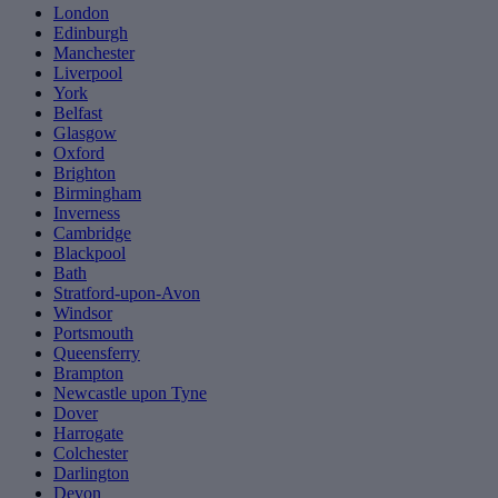
London
Edinburgh
Manchester
Liverpool
York
Belfast
Glasgow
Oxford
Brighton
Birmingham
Inverness
Cambridge
Blackpool
Bath
Stratford-upon-Avon
Windsor
Portsmouth
Queensferry
Brampton
Newcastle upon Tyne
Dover
Harrogate
Colchester
Darlington
Devon