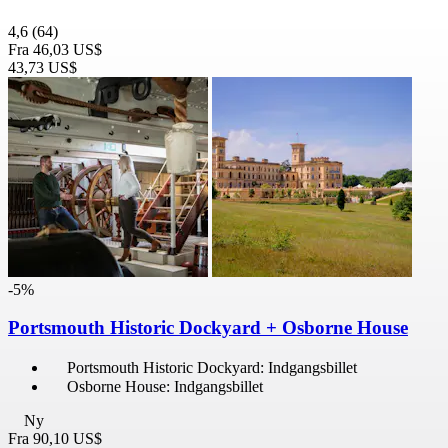
4,6
(64)
Fra
46,03 US$
43,73 US$
-5%
Portsmouth Historic Dockyard + Osborne House
Portsmouth Historic Dockyard: Indgangsbillet
Osborne House: Indgangsbillet
Ny
Fra
90,10 US$