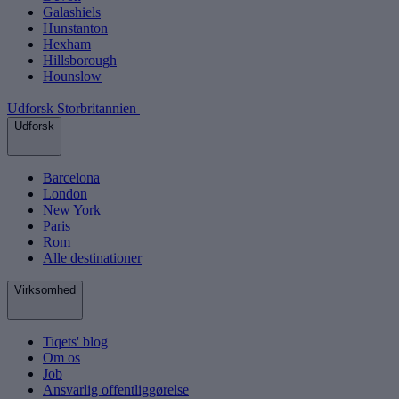
Galashiels
Hunstanton
Hexham
Hillsborough
Hounslow
Udforsk Storbritannien
Udforsk
Barcelona
London
New York
Paris
Rom
Alle destinationer
Virksomhed
Tiqets' blog
Om os
Job
Ansvarlig offentliggørelse