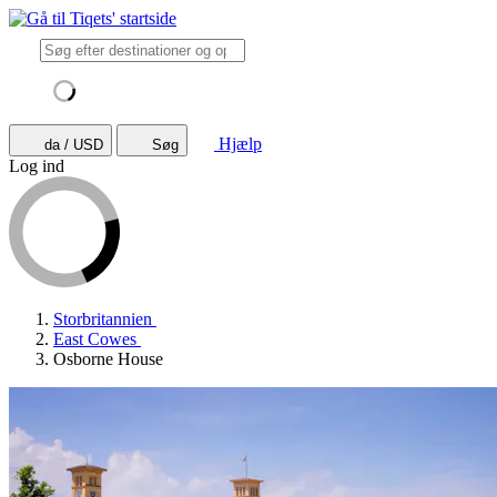
Hjælp
da / USD
Søg
Log ind
Storbritannien
East Cowes
Osborne House