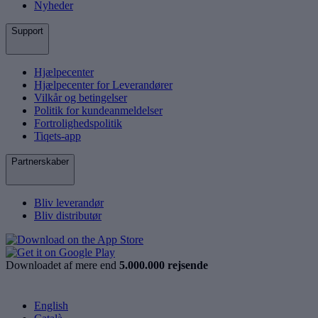
Nyheder
Support
Hjælpecenter
Hjælpecenter for Leverandører
Vilkår og betingelser
Politik for kundeanmeldelser
Fortrolighedspolitik
Tiqets-app
Partnerskaber
Bliv leverandør
Bliv distributør
Downloadet af mere end
5.000.000 rejsende
English