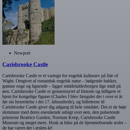
Newport
Carisbrooke Castle
Carisbrooke Castle er et vartegn for engelsk kulturarv på Isle of
Wight. Omgivet af romantisk engelsk natur – bølgende bakker,
grønne enge og lignende – ligger middelalderborgen lige midt på
øen. Carisbrooke Castle er gennemsyret af historie og tidligere et
hjem for kongelige figurer (Charles I blev fængslet der i over et år
før sin henrettelse i det 17. århundrede), og billetterne til
Carisbrooke Castle giver dig adgang til hele området. Det er de høje
slotsmure med deres enestående udsigt over øen, den pulserende
prinsesse Beatrice Garden, Norman Keep, Carisbrooke Castle
Museum og meget mere. Husk at hilse på de hjemmeboende æsler –
de har været der i æslets år!