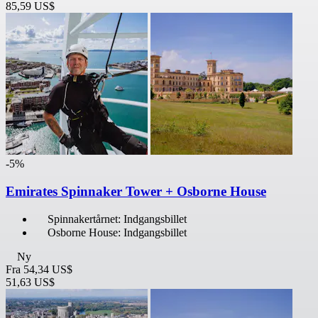
85,59 US$
-5%
Emirates Spinnaker Tower + Osborne House
Spinnakertårnet: Indgangsbillet
Osborne House: Indgangsbillet
Ny
Fra
54,34 US$
51,63 US$