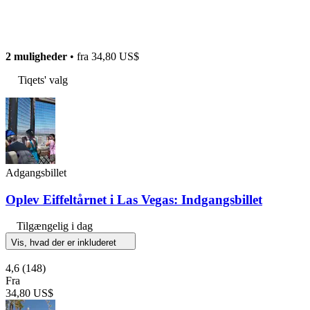
2 muligheder
• fra
34,80 US$
Tiqets' valg
Adgangsbillet
Oplev Eiffeltårnet i Las Vegas: Indgangsbillet
Tilgængelig i dag
Vis, hvad der er inkluderet
4,6
(148)
Fra
34,80 US$