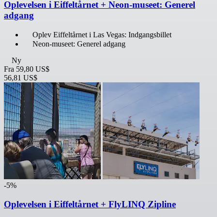
Oplevelsen i Eiffeltårnet + Neon-museet: Generel
adgang
Oplev Eiffeltårnet i Las Vegas: Indgangsbillet
Neon-museet: Generel adgang
Ny
Fra
59,80 US$
56,81 US$
-5%
Oplevelsen i Eiffeltårnet + FlyLINQ Zipline