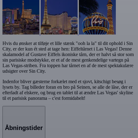
Hvis du ønsker at tilføje et lille stænk "ooh la la" til dit ophold i Sin
City, er der kun ét sted at tage hen: Eiffeltårnet i Las Vegas! Denne
skalamodel af Gustave Eiffels ikoniske tårn, der er halvt så stor som
sin parisiske modstykke, er et af de mest genkendelige vartegn på
Las Vegas-striben. Fra toppen har tårnet en af de mest spektakulære
udsigter over Sin City.
Indenfor bliver gæsterne forkælet med et sjovt, kitschigt besøg i
lysets by. Tag billeder foran en bro på Seinen, se alle de låse, der er
efterladt af elskere, og brug en tablet til at ændre Las Vegas' skyline
til et parisisk panorama – c'est formidabelt!
Åbningstider