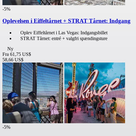
-5%
Oplevelsen i Eiffeltårnet + STRAT Tårnet: Indgang
Oplev Eiffeltårnet i Las Vegas: Indgangsbillet
STRAT Tårnet: entré + valgfri spændingsture
Ny
Fra
61,75 US$
58,66 US$
-5%