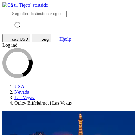
Hjælp
da / USD
Søg
Log ind
USA
Nevada
Las Vegas
Oplev Eiffeltårnet i Las Vegas