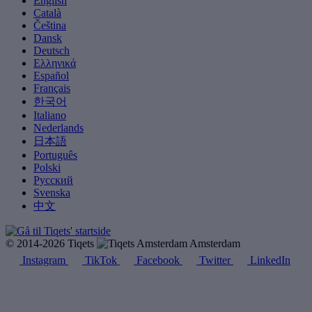
English
Català
Čeština
Dansk
Deutsch
Ελληνικά
Español
Français
한국어
Italiano
Nederlands
日本語
Português
Polski
Русский
Svenska
中文
© 2014-2026 Tiqets
Amsterdam
Instagram
TikTok
Facebook
Twitter
LinkedIn