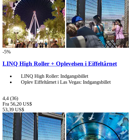
-5%
LINQ High Roller + Oplevelsen i Eiffeltårnet
LINQ High Roller: Indgangsbillet
Oplev Eiffeltårnet i Las Vegas: Indgangsbillet
4,4
(36)
Fra
56,20 US$
53,39 US$