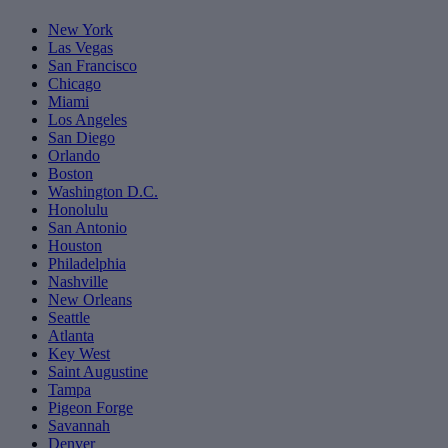
New York
Las Vegas
San Francisco
Chicago
Miami
Los Angeles
San Diego
Orlando
Boston
Washington D.C.
Honolulu
San Antonio
Houston
Philadelphia
Nashville
New Orleans
Seattle
Atlanta
Key West
Saint Augustine
Tampa
Pigeon Forge
Savannah
Denver