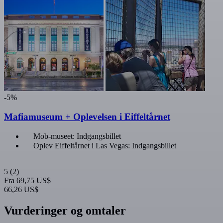
-5%
Mafiamuseum + Oplevelsen i Eiffeltårnet
Mob-museet: Indgangsbillet
Oplev Eiffeltårnet i Las Vegas: Indgangsbillet
5
(2)
Fra
69,75 US$
66,26 US$
Vurderinger og omtaler