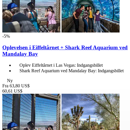
-5%
Oplevelsen i Eiffeltårnet + Shark Reef Aquarium ved
Mandalay Bay
Oplev Eiffeltårnet i Las Vegas: Indgangsbillet
Shark Reef Aquarium ved Mandalay Bay: Indgangsbillet
Ny
Fra
63,80 US$
60,61 US$