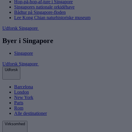
Hop-på-hop-af-ture i Singapore
Singapores nationale orkidéhave
Bådtur på Singapore-floden
Lee Kong Chian naturhistoriske museum
Udforsk Singapore
Byer i Singapore
Singapore
Udforsk Singapore
Udforsk
Barcelona
London
New York
Paris
Rom
Alle destinationer
Virksomhed