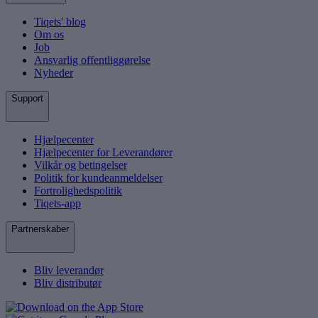
Tiqets' blog
Om os
Job
Ansvarlig offentliggørelse
Nyheder
Support
Hjælpecenter
Hjælpecenter for Leverandører
Vilkår og betingelser
Politik for kundeanmeldelser
Fortrolighedspolitik
Tiqets-app
Partnerskaber
Bliv leverandør
Bliv distributør