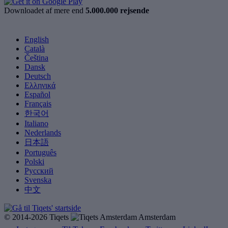
Downloadet af mere end
5.000.000 rejsende
English
Català
Čeština
Dansk
Deutsch
Ελληνικά
Español
Français
한국어
Italiano
Nederlands
日本語
Português
Polski
Русский
Svenska
中文
© 2014-2026 Tiqets
Amsterdam