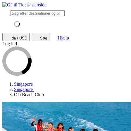
Hjælp
da / USD
Søg
Log ind
Singapore
Singapore
Ola Beach Club