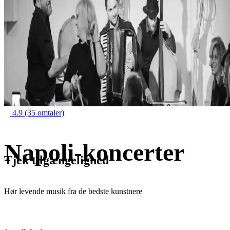
4.9
(35 omtaler)
Napoli-koncerter
Tjek tilgængelighed
Hør levende musik fra de bedste kunstnere