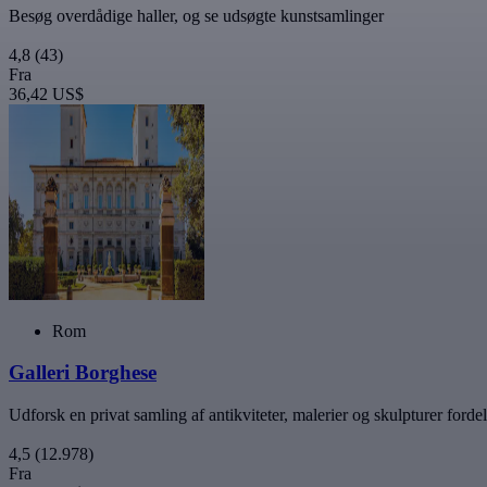
Besøg overdådige haller, og se udsøgte kunstsamlinger
4,8
(43)
Fra
36,42 US$
Rom
Galleri Borghese
Udforsk en privat samling af antikviteter, malerier og skulpturer forde
4,5
(12.978)
Fra