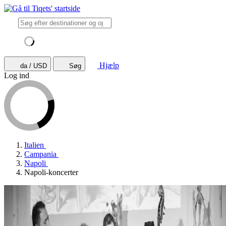
Hjælp
da / USD
Søg
Log ind
Italien
Campania
Napoli
Napoli-koncerter