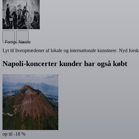
Forrige
Næste
Lyt til liveoptrædener af lokale og internationale kunstnere. Nyd fors
Napoli-koncerter kunder har også købt
op til -18 %