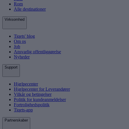
Rom
Alle destinationer
Virksomhed
Tiqets' blog
Om os
Job
Ansvarlig offentliggørelse
Nyheder
Support
Hjælpecenter
Hjælpecenter for Leverandører
Vilkår og betingelser
Politik for kundeanmeldelser
Fortrolighedspolitik
Tiqets-app
Partnerskaber