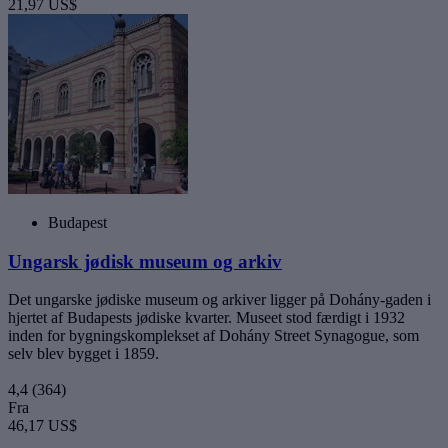
21,97 US$
Budapest
Ungarsk jødisk museum og arkiv
Det ungarske jødiske museum og arkiver ligger på Dohány-gaden i
hjertet af Budapests jødiske kvarter. Museet stod færdigt i 1932
inden for bygningskomplekset af Dohány Street Synagogue, som
selv blev bygget i 1859.
4,4
(364)
Fra
46,17 US$