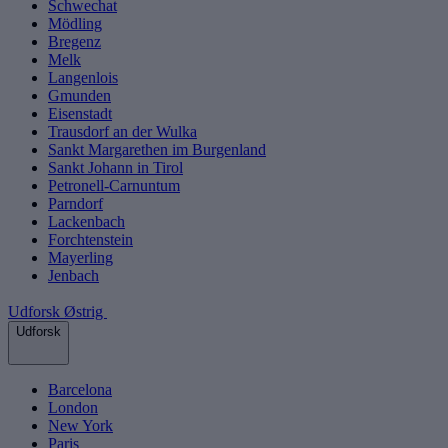
Schwechat
Mödling
Bregenz
Melk
Langenlois
Gmunden
Eisenstadt
Trausdorf an der Wulka
Sankt Margarethen im Burgenland
Sankt Johann in Tirol
Petronell-Carnuntum
Parndorf
Lackenbach
Forchtenstein
Mayerling
Jenbach
Udforsk Østrig
Udforsk
Barcelona
London
New York
Paris