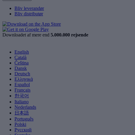
Bliv leverandør
Bliv distributør
Downloadet af mere end
5.000.000 rejsende
English
Català
Čeština
Dansk
Deutsch
Ελληνικά
Español
Français
한국어
Italiano
Nederlands
日本語
Português
Polski
Русский