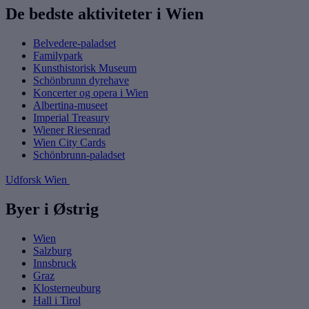
De bedste aktiviteter i Wien
Belvedere-paladset
Familypark
Kunsthistorisk Museum
Schönbrunn dyrehave
Koncerter og opera i Wien
Albertina-museet
Imperial Treasury
Wiener Riesenrad
Wien City Cards
Schönbrunn-paladset
Udforsk Wien
Byer i Østrig
Wien
Salzburg
Innsbruck
Graz
Klosterneuburg
Hall i Tirol