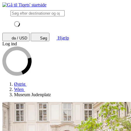
Hjælp
da / USD
Søg
Log ind
Østrig
Wien
Museum Judenplatz