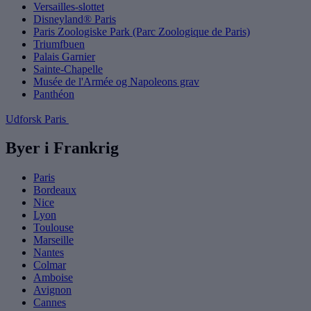
Versailles-slottet
Disneyland® Paris
Paris Zoologiske Park (Parc Zoologique de Paris)
Triumfbuen
Palais Garnier
Sainte-Chapelle
Musée de l'Armée og Napoleons grav
Panthéon
Udforsk Paris
Byer i Frankrig
Paris
Bordeaux
Nice
Lyon
Toulouse
Marseille
Nantes
Colmar
Amboise
Avignon
Cannes