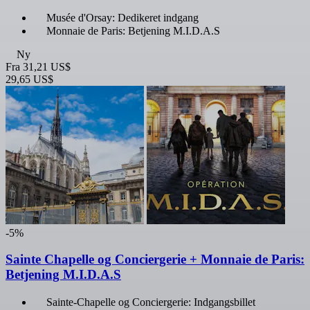
Musée d'Orsay: Dedikeret indgang
Monnaie de Paris: Betjening M.I.D.A.S
Ny
Fra
31,21 US$
29,65 US$
-5%
Sainte Chapelle og Conciergerie + Monnaie de Paris:
Betjening M.I.D.A.S
Sainte-Chapelle og Conciergerie: Indgangsbillet