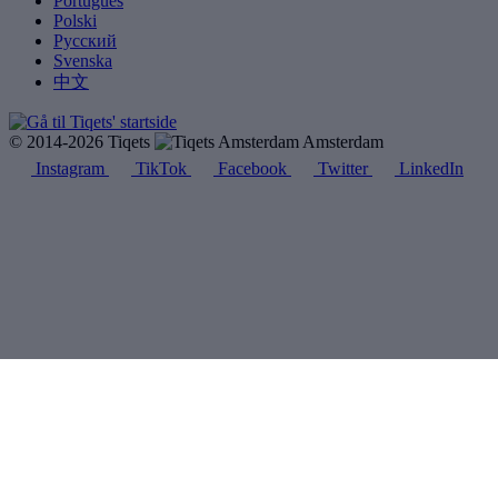
Português
Polski
Русский
Svenska
中文
© 2014-2026 Tiqets
Amsterdam
Instagram
TikTok
Facebook
Twitter
LinkedIn