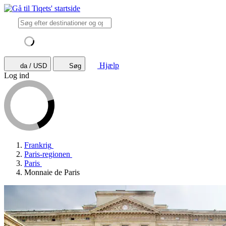
Hjælp
da / USD
Søg
Log ind
Frankrig
Paris-regionen
Paris
Monnaie de Paris