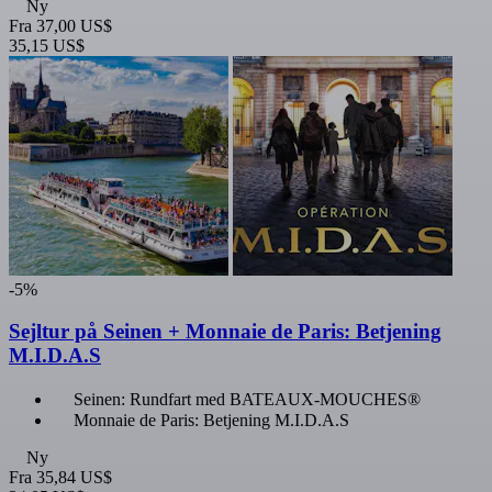
Ny
Fra
37,00 US$
35,15 US$
-5%
Sejltur på Seinen + Monnaie de Paris: Betjening
M.I.D.A.S
Seinen: Rundfart med BATEAUX-MOUCHES®
Monnaie de Paris: Betjening M.I.D.A.S
Ny
Fra
35,84 US$