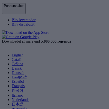
Partnerskaber
Bliv leverandør
Bliv distributør
Downloadet af mere end
5.000.000 rejsende
English
Català
Čeština
Dansk
Deutsch
Ελληνικά
Español
Français
한국어
Italiano
Nederlands
日本語