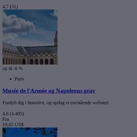
4,7
(31)
op til -6 %
Paris
Musée de l'Armée og Napoleons grav
Fordyb dig i historien, og opdag et enestående websted
4,6
(4.405)
Fra
19,65 US$