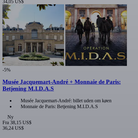
34,05 US$
-5%
Musée Jacquemart-André + Monnaie de Paris:
Betjening M.I.D.A.S
Musée Jacquemart-André: billet uden om køen
Monnaie de Paris: Betjening M.I.D.A.S
Ny
Fra
38,15 US$
36,24 US$