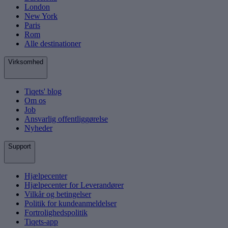
London
New York
Paris
Rom
Alle destinationer
Virksomhed
Tiqets' blog
Om os
Job
Ansvarlig offentliggørelse
Nyheder
Support
Hjælpecenter
Hjælpecenter for Leverandører
Vilkår og betingelser
Politik for kundeanmeldelser
Fortrolighedspolitik
Tiqets-app