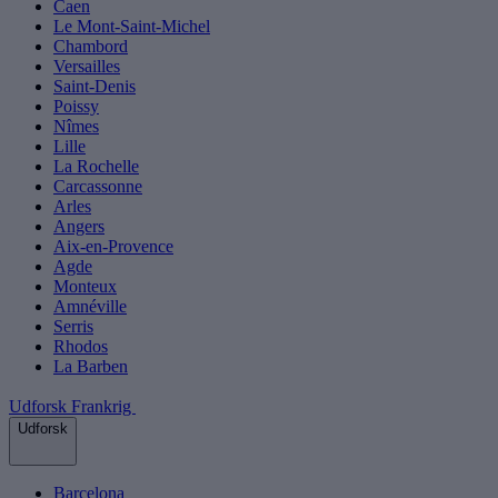
Caen
Le Mont-Saint-Michel
Chambord
Versailles
Saint-Denis
Poissy
Nîmes
Lille
La Rochelle
Carcassonne
Arles
Angers
Aix-en-Provence
Agde
Monteux
Amnéville
Serris
Rhodos
La Barben
Udforsk Frankrig
Udforsk
Barcelona