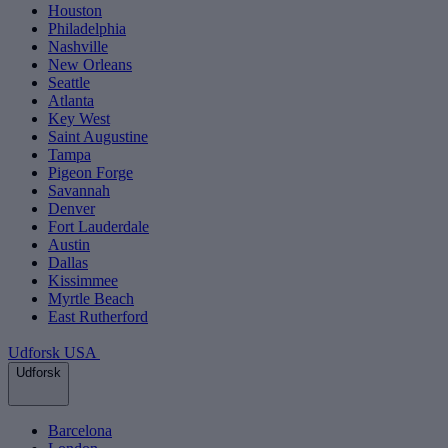
Houston
Philadelphia
Nashville
New Orleans
Seattle
Atlanta
Key West
Saint Augustine
Tampa
Pigeon Forge
Savannah
Denver
Fort Lauderdale
Austin
Dallas
Kissimmee
Myrtle Beach
East Rutherford
Udforsk USA
Udforsk
Barcelona