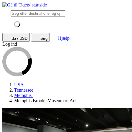
Hjælp
da / USD
Søg
Log ind
USA
Tennessee
Memphis
Memphis Brooks Museum of Art