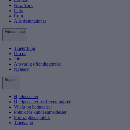
London
New York
Paris
Rom
Alle destinationer
Virksomhed
Tiqets' blog
Om os
Job
Ansvarlig offentliggørelse
Nyheder
Support
Hjælpecenter
Hjælpecenter for Leverandører
Vilkår og betingelser
Politik for kundeanmeldelser
Fortrolighedspolitik
Tiqets-app