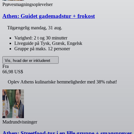
Prøvesmagningsoplevelser
Athen: Guidet gademadstur + frokost
Tilgængelig
mandag, 31 aug.
Varighed: 2 t og 30 minutter
Liveguide på Tysk, Græsk, Engelsk
Gruppe på maks. 12 personer
Vis, hvad der er inkluderet
Fra
66,98 US$
Oplev Athens kulinariske hemmeligheder med 38% rabat!
Madrundvisninger
Athen: Streetfood-tur i en lille gruppe + smagsprøver