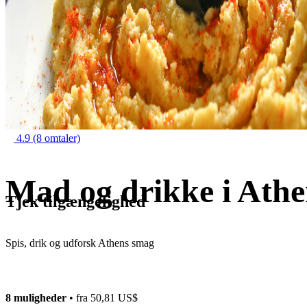
4.9
(8 omtaler)
Mad og drikke i Ath
Tjek tilgængelighed
Spis, drik og udforsk Athens smag
8 muligheder
• fra
50,81 US$