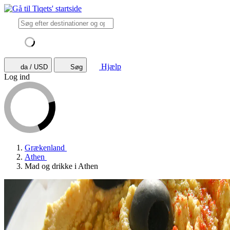
Hjælp
da / USD
Søg
Log ind
Grækenland
Athen
Mad og drikke i Athen