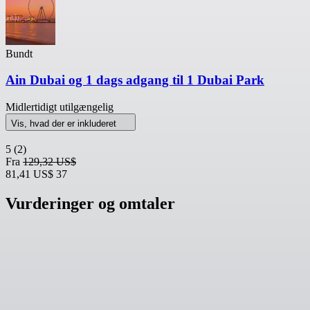
Bundt
Ain Dubai og 1 dags adgang til 1 Dubai Park
Midlertidigt utilgængelig
Vis, hvad der er inkluderet
5
(2)
Fra
129,32 US$
81,41 US$
37
Vurderinger og omtaler