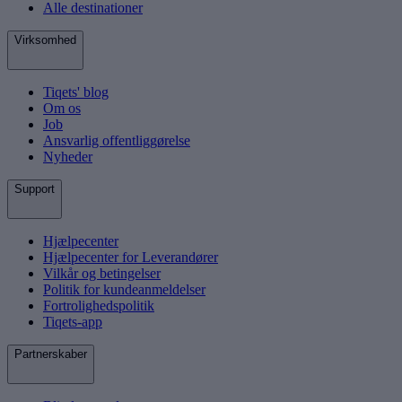
Alle destinationer
Virksomhed
Tiqets' blog
Om os
Job
Ansvarlig offentliggørelse
Nyheder
Support
Hjælpecenter
Hjælpecenter for Leverandører
Vilkår og betingelser
Politik for kundeanmeldelser
Fortrolighedspolitik
Tiqets-app
Partnerskaber