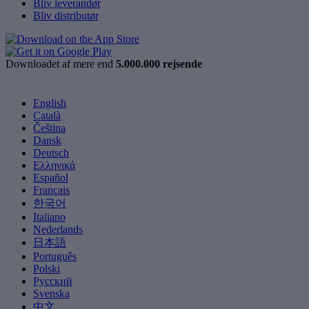
Bliv leverandør
Bliv distributør
Downloadet af mere end
5.000.000 rejsende
English
Català
Čeština
Dansk
Deutsch
Ελληνικά
Español
Français
한국어
Italiano
Nederlands
日本語
Português
Polski
Русский
Svenska
中文