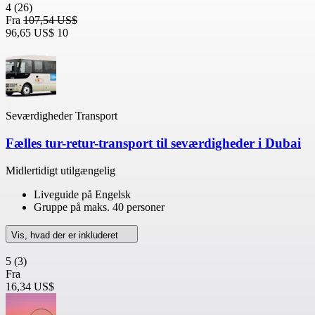
4
(26)
Fra
107,54 US$
96,65 US$
10
Seværdigheder Transport
Fælles tur-retur-transport til seværdigheder i Dubai
Midlertidigt utilgængelig
Liveguide på Engelsk
Gruppe på maks. 40 personer
Vis, hvad der er inkluderet
5
(3)
Fra
16,34 US$