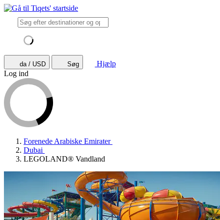
Hjælp
da / USD
Søg
Log ind
Forenede Arabiske Emirater
Dubai
LEGOLAND® Vandland