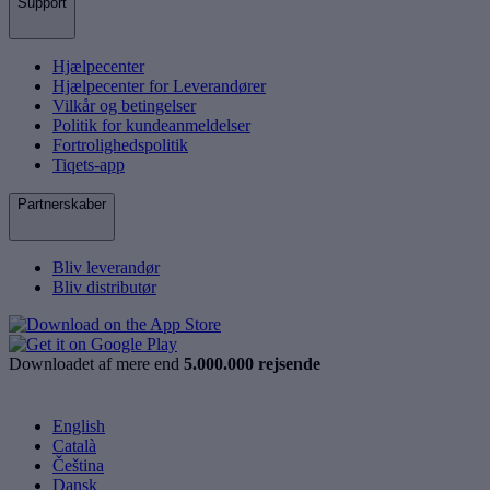
Support
Hjælpecenter
Hjælpecenter for Leverandører
Vilkår og betingelser
Politik for kundeanmeldelser
Fortrolighedspolitik
Tiqets-app
Partnerskaber
Bliv leverandør
Bliv distributør
Downloadet af mere end
5.000.000 rejsende
English
Català
Čeština
Dansk