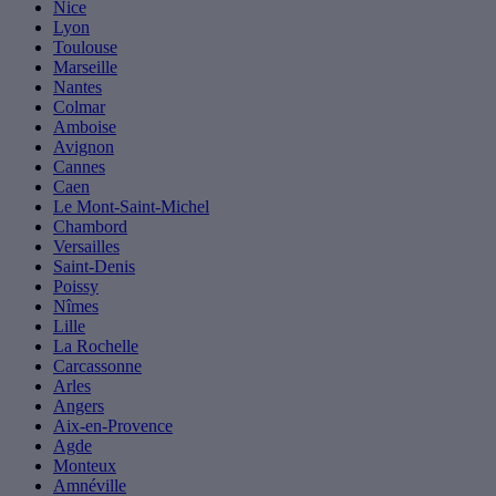
Nice
Lyon
Toulouse
Marseille
Nantes
Colmar
Amboise
Avignon
Cannes
Caen
Le Mont-Saint-Michel
Chambord
Versailles
Saint-Denis
Poissy
Nîmes
Lille
La Rochelle
Carcassonne
Arles
Angers
Aix-en-Provence
Agde
Monteux
Amnéville