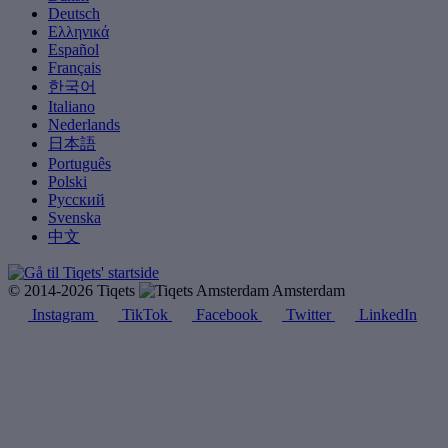
Deutsch
Ελληνικά
Español
Français
한국어
Italiano
Nederlands
日本語
Português
Polski
Русский
Svenska
中文
© 2014-2026 Tiqets
Amsterdam
Instagram
TikTok
Facebook
Twitter
LinkedIn