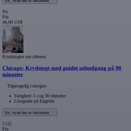
Vis, hvad der er inkluderet
Ny
Fra
46,00 US$
Krydstogter om aftenen
Chicago: Krydstogt med guidet solnedgang på 90
minutter
Tilgængelig i morgen
Varighed: 1 t og 30 minutter
Liveguide på Engelsk
Vis, hvad der er inkluderet
5
(2)
Fra