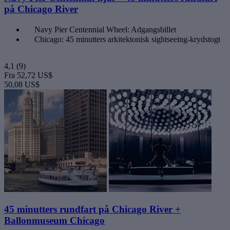
på Chicago River
Navy Pier Centennial Wheel: Adgangsbillet
Chicago: 45 minutters arkitektonisk sightseeing-krydstogt
4,1
(9)
Fra
52,72 US$
50,08 US$
45 minutters rundfart på Chicago River +
Ballonmuseum Chicago