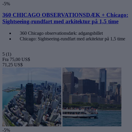
-5%
360 CHICAGO OBSERVATIONSDÆK + Chicago:
Sightseeing-rundfart med arkitektur på 1,5 time
360 Chicago observationsdæk: adgangsbillet
Chicago: Sightseeing-rundfart med arkitektur på 1,5 time
5
(1)
Fra
75,00 US$
71,25 US$
-5%