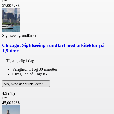
Fra
57,00 US$
Sightseeingrundfarter
Chicago: Sightseeing-rundfart med arkitektur på
1,5 time
Tilgængelig i dag
Varighed: 1 t og 30 minutter
Liveguide på Engelsk
Vis, hvad der er inkluderet
4,5
(59)
Fra
45,00 US$