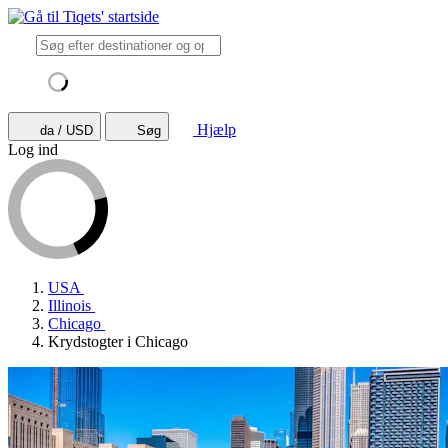
Hjælp
da / USD
Søg
Log ind
USA
Illinois
Chicago
Krydstogter i Chicago