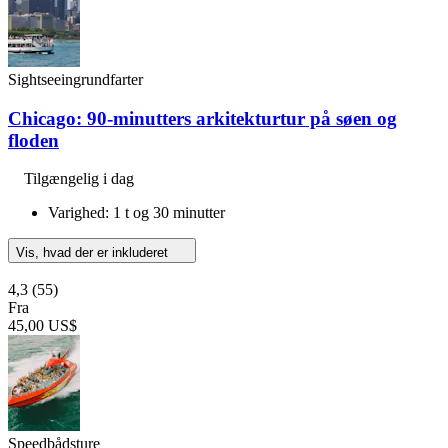
Sightseeingrundfarter
Chicago: 90-minutters arkitekturtur på søen og
floden
Tilgængelig i dag
Varighed: 1 t og 30 minutter
Vis, hvad der er inkluderet
4,3
(55)
Fra
45,00 US$
Speedbådsture