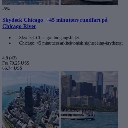
-5%
Skydeck Chicago + 45 minutters rundfart på
Chicago River
Skydeck Chicago: Indgangsbillet
Chicago: 45 minutters arkitektonisk sightseeing-krydstogt
4,8
(43)
Fra
70,25 US$
66,74 US$