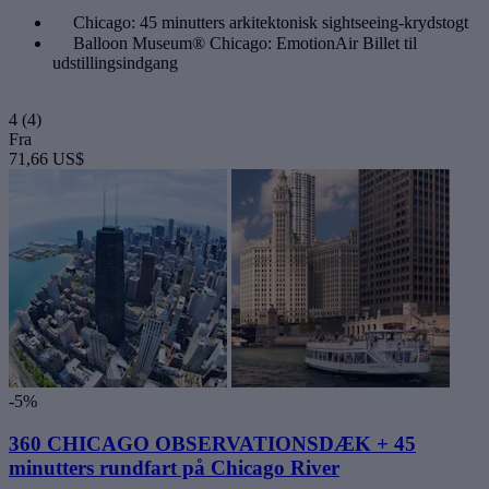
Chicago: 45 minutters arkitektonisk sightseeing-krydstogt
Balloon Museum® Chicago: EmotionAir Billet til
udstillingsindgang
4
(4)
Fra
71,66 US$
-5%
360 CHICAGO OBSERVATIONSDÆK + 45
minutters rundfart på Chicago River