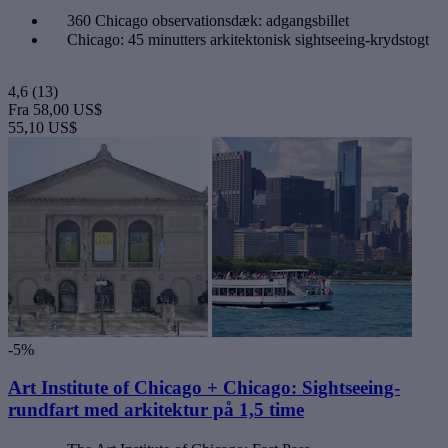
360 Chicago observationsdæk: adgangsbillet
Chicago: 45 minutters arkitektonisk sightseeing-krydstogt
4,6
(13)
Fra
58,00 US$
55,10 US$
-5%
Art Institute of Chicago + Chicago: Sightseeing-
rundfart med arkitektur på 1,5 time