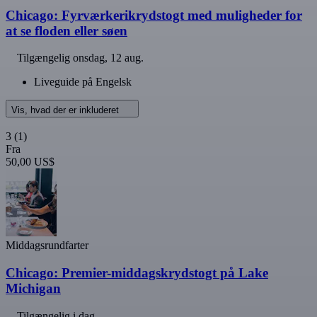
Chicago: Fyrværkerikrydstogt med muligheder for
at se floden eller søen
Tilgængelig
onsdag, 12 aug.
Liveguide på Engelsk
Vis, hvad der er inkluderet
3
(1)
Fra
50,00 US$
Middagsrundfarter
Chicago: Premier-middagskrydstogt på Lake
Michigan
Tilgængelig i dag