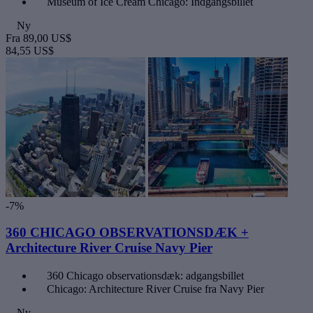
Museum of Ice Cream Chicago: Indgangsbillet
Ny
Fra
89,00 US$
84,55 US$
-7%
360 CHICAGO OBSERVATIONSDÆK +
Architecture River Cruise Navy Pier
360 Chicago observationsdæk: adgangsbillet
Chicago: Architecture River Cruise fra Navy Pier
Ny