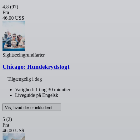
4,8
(97)
Fra
46,00 US$
Sightseeingrundfarter
Chicago: Hundekrydstogt
Tilgængelig i dag
Varighed: 1 t og 30 minutter
Liveguide på Engelsk
Vis, hvad der er inkluderet
5
(2)
Fra
46,00 US$