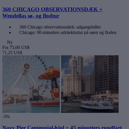
360 CHICAGO OBSERVATIONSDÆK +
Wendellas sø- og flodtur
360 Chicago observationsdæk: adgangsbillet
Chicago: 90-minutters arkitekturtur på søen og floden
Ny
Fra
75,00 US$
71,25 US$
-5%
Navy Pier Centennial-hjul + 45 minutters rundfart