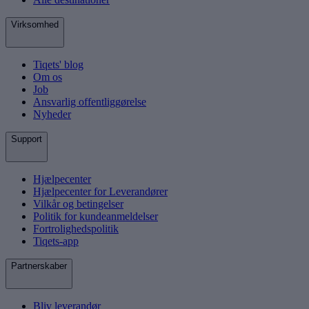
Virksomhed
Tiqets' blog
Om os
Job
Ansvarlig offentliggørelse
Nyheder
Support
Hjælpecenter
Hjælpecenter for Leverandører
Vilkår og betingelser
Politik for kundeanmeldelser
Fortrolighedspolitik
Tiqets-app
Partnerskaber
Bliv leverandør