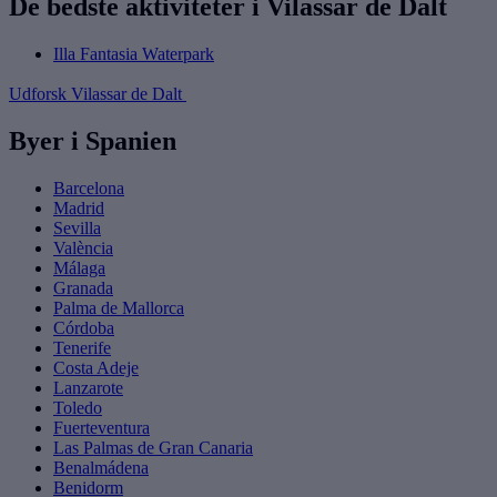
De bedste aktiviteter i Vilassar de Dalt
Illa Fantasia Waterpark
Udforsk Vilassar de Dalt
Byer i Spanien
Barcelona
Madrid
Sevilla
València
Málaga
Granada
Palma de Mallorca
Córdoba
Tenerife
Costa Adeje
Lanzarote
Toledo
Fuerteventura
Las Palmas de Gran Canaria
Benalmádena
Benidorm