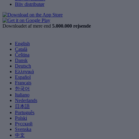
Bliv distributør
Downloadet af mere end
5.000.000 rejsende
English
Català
Čeština
Dansk
Deutsch
Ελληνικά
Español
Français
한국어
Italiano
Nederlands
日本語
Português
Polski
Русский
Svenska
中文