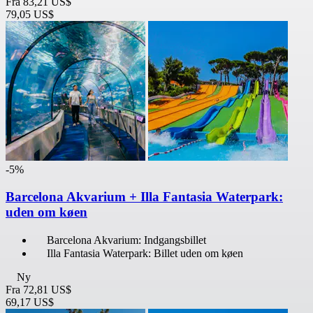
Fra
83,21 US$
79,05 US$
-5%
Barcelona Akvarium + Illa Fantasia Waterpark:
uden om køen
Barcelona Akvarium: Indgangsbillet
Illa Fantasia Waterpark: Billet uden om køen
Ny
Fra
72,81 US$
69,17 US$