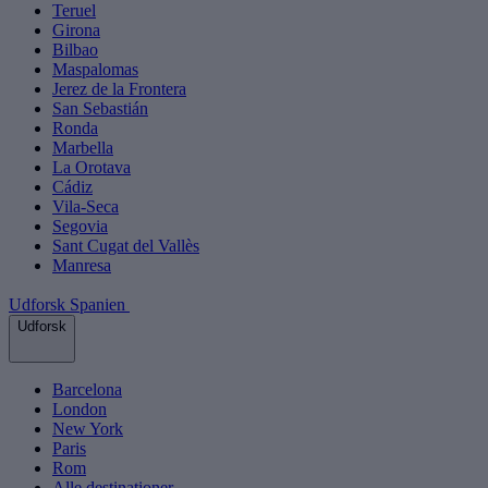
Teruel
Girona
Bilbao
Maspalomas
Jerez de la Frontera
San Sebastián
Ronda
Marbella
La Orotava
Cádiz
Vila-Seca
Segovia
Sant Cugat del Vallès
Manresa
Udforsk Spanien
Udforsk
Barcelona
London
New York
Paris
Rom
Alle destinationer