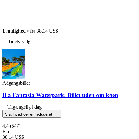
1 mulighed
• fra
38,14 US$
Tiqets' valg
Adgangsbillet
Illa Fantasia Waterpark: Billet uden om køen
Tilgængelig i dag
Vis, hvad der er inkluderet
4,4
(547)
Fra
38,14 US$