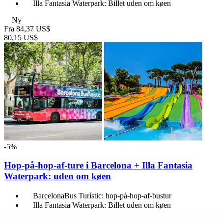
Illa Fantasia Waterpark: Billet uden om køen
Ny
Fra
84,37 US$
80,15 US$
-5%
Hop-på-hop-af-ture i Barcelona + Illa Fantasia
Waterpark: uden om køen
BarcelonaBus Turístic: hop-på-hop-af-bustur
Illa Fantasia Waterpark: Billet uden om køen