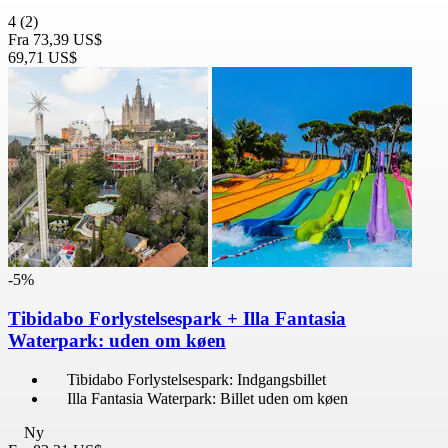
4
(2)
Fra
73,39 US$
69,71 US$
-5%
Tibidabo Forlystelsespark + Illa Fantasia
Waterpark: uden om køen
Tibidabo Forlystelsespark: Indgangsbillet
Illa Fantasia Waterpark: Billet uden om køen
Ny