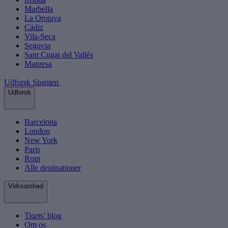
Marbella
La Orotava
Cádiz
Vila-Seca
Segovia
Sant Cugat del Vallès
Manresa
Udforsk Spanien
Udforsk
Barcelona
London
New York
Paris
Rom
Alle destinationer
Virksomhed
Tiqets' blog
Om os