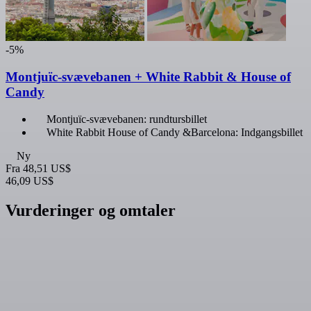
-5%
Montjuïc-svævebanen + White Rabbit & House of
Candy
Montjuïc-svævebanen: rundtursbillet
White Rabbit House of Candy &Barcelona: Indgangsbillet
Ny
Fra
48,51 US$
46,09 US$
Vurderinger og omtaler