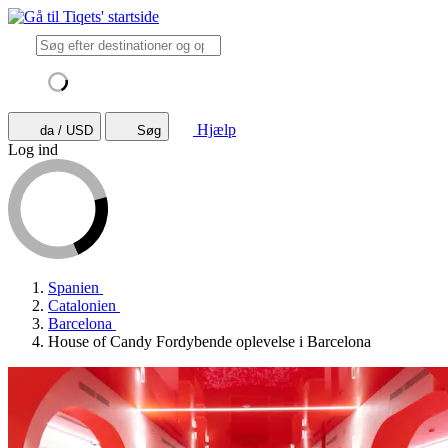
Hjælp
da / USD
Søg
Log ind
Spanien
Catalonien
Barcelona
House of Candy Fordybende oplevelse i Barcelona