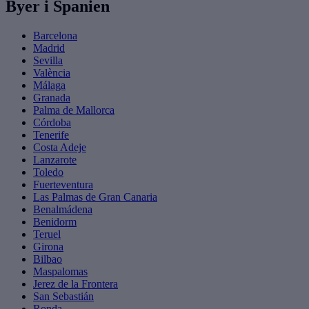
Byer i Spanien
Barcelona
Madrid
Sevilla
València
Málaga
Granada
Palma de Mallorca
Córdoba
Tenerife
Costa Adeje
Lanzarote
Toledo
Fuerteventura
Las Palmas de Gran Canaria
Benalmádena
Benidorm
Teruel
Girona
Bilbao
Maspalomas
Jerez de la Frontera
San Sebastián
Ronda