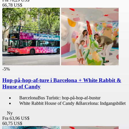
66,78 US$
-5%
Hop-på-hop-af-ture i Barcelona + White Rabbit &
House of Candy
BarcelonaBus Turístic: hop-på-hop-af-bustur
White Rabbit House of Candy &Barcelona: Indgangsbillet
Ny
Fra
63,96 US$
60,75 US$