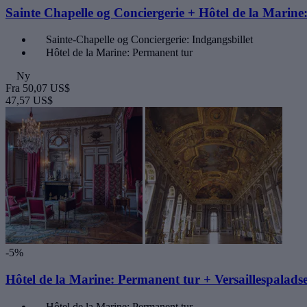
Sainte Chapelle og Conciergerie + Hôtel de la Marine
Sainte-Chapelle og Conciergerie: Indgangsbillet
Hôtel de la Marine: Permanent tur
Ny
Fra
50,07 US$
47,57 US$
-5%
Hôtel de la Marine: Permanent tur + Versaillespaladse
Hôtel de la Marine: Permanent tur