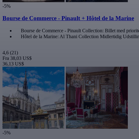
-5%
Bourse de Commerce - Pinault + Hôtel de la Marine
Bourse de Commerce - Pinault Collection: Billet med priorit
Hôtel de la Marine: Al Thani Collection Midlertidig Udstilli
4,6
(21)
Fra
38,03 US$
36,13 US$
-5%