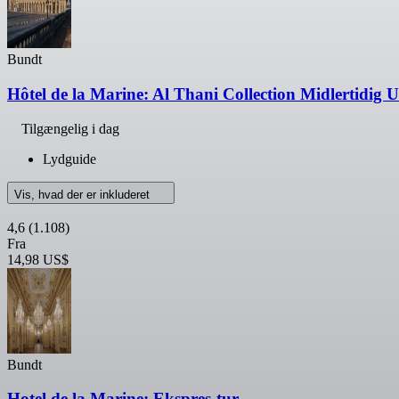
Bundt
Hôtel de la Marine: Al Thani Collection Midlertidig Ud
Tilgængelig i dag
Lydguide
Vis, hvad der er inkluderet
4,6
(1.108)
Fra
14,98 US$
Bundt
Hotel de la Marine: Ekspres-tur