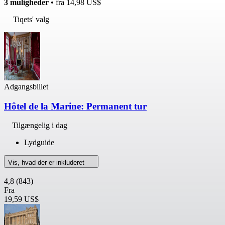
3 muligheder
• fra
14,98 US$
Tiqets' valg
Adgangsbillet
Hôtel de la Marine: Permanent tur
Tilgængelig i dag
Lydguide
Vis, hvad der er inkluderet
4,8
(843)
Fra
19,59 US$