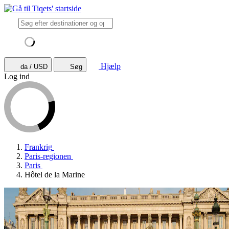
Hjælp
da / USD
Søg
Log ind
Frankrig
Paris-regionen
Paris
Hôtel de la Marine