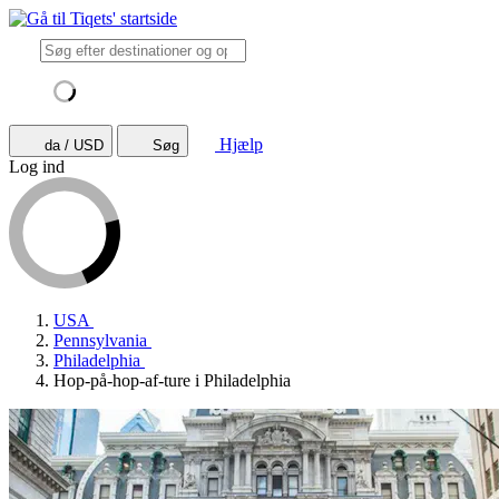
Hjælp
da / USD
Søg
Log ind
USA
Pennsylvania
Philadelphia
Hop-på-hop-af-ture i Philadelphia