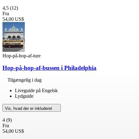
4,5
(12)
Fra
54,00 US$
Hop-på-hop-af-ture
Hop-på-hop-af-bussen i Philadelphia
Tilgængelig i dag
Liveguide på Engelsk
Lydguide
Vis, hvad der er inkluderet
4
(9)
Fra
54,00 US$