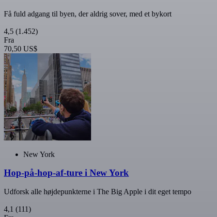
Få fuld adgang til byen, der aldrig sover, med et bykort
4,5
(1.452)
Fra
70,50 US$
New York
Hop-på-hop-af-ture i New York
Udforsk alle højdepunkterne i The Big Apple i dit eget tempo
4,1
(111)