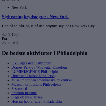
New York
Sightseeingkrydstogter i New York
Hop på en båd, og se på den berømte skyline i New York City
4,5
(3.156)
Fra
25,00 US$
De bedste aktiviteter i Philadelphia
Six Flags Great Adventure
Dorney Park og Wildwater Kingdom
LUMINISCENCE Philadelphia
Hurricane Harbor New Jersey
Museum for den amerikanske revolution
Museum of Illusions Philadelphia
Sesamsted
Franklin Institute
Slagskib New Jersey
Hop-på-hop-af-ture i Philadelphia