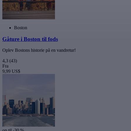
Boston
Gåture i Boston til fods
Oplev Bostons historie på en vandretur!
4,3
(43)
Fra
9,99 US$
op til -30 %