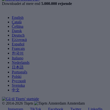
Downloadet af mere end
5.000.000 rejsende
English
Català
Čeština
Dansk
Deutsch
Ελληνικά
Español
Français
한국어
Italiano
Nederlands
日本語
Português
Polski
Русский
Svenska
中文
© 2014-2026 Tiqets
Amsterdam
Instagram
TikTok
Facebook
Twitter
LinkedIn