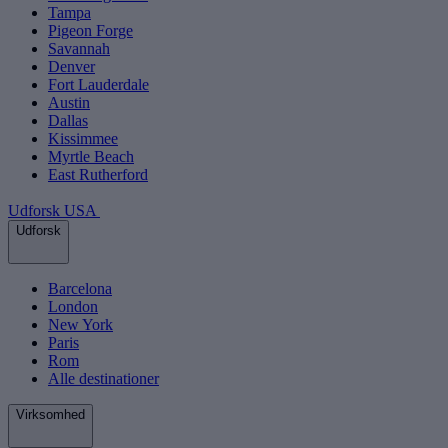
Tampa
Pigeon Forge
Savannah
Denver
Fort Lauderdale
Austin
Dallas
Kissimmee
Myrtle Beach
East Rutherford
Udforsk USA
Udforsk
Barcelona
London
New York
Paris
Rom
Alle destinationer
Virksomhed