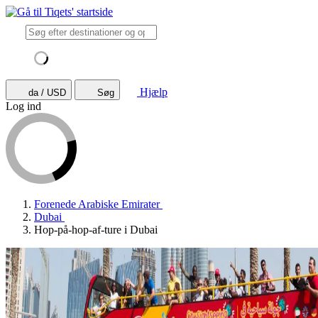
Hjælp
da / USD
Søg
Log ind
Forenede Arabiske Emirater
Dubai
Hop-på-hop-af-ture i Dubai