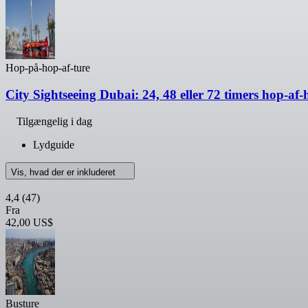
Hop-på-hop-af-ture
City Sightseeing Dubai: 24, 48 eller 72 timers hop-af
Tilgængelig i dag
Lydguide
Vis, hvad der er inkluderet
4,4
(47)
Fra
42,00 US$
Busture