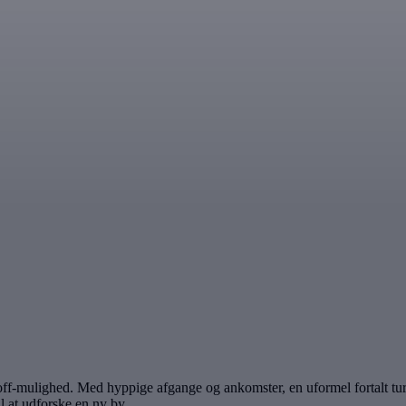
f-mulighed. Med hyppige afgange og ankomster, en uformel fortalt tur, d
il at udforske en ny by.