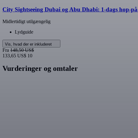
City Sightseeing Dubai og Abu Dhabi: 1-dags hop-på
Midlertidigt utilgængelig
Lydguide
Vis, hvad der er inkluderet
Fra
148,50 US$
133,65 US$
10
Vurderinger og omtaler