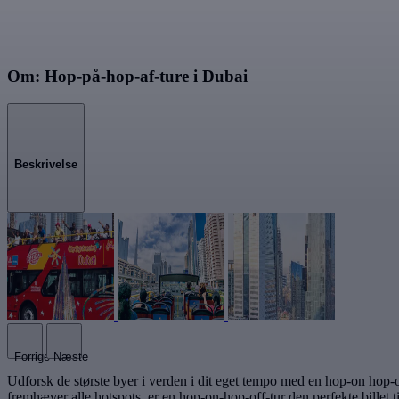
Om: Hop-på-hop-af-ture i Dubai
Beskrivelse
Forrige
Næste
Udforsk de største byer i verden i dit eget tempo med en hop-on hop-of
fremhæver alle hotspots, er en hop-on-hop-off-tur den perfekte billet t