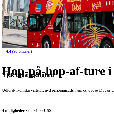
4.4
(98 omtaler)
Hop-på-hop-af-ture i
Tjek tilgængelighed
Udforsk ikoniske vartegn, nyd panoramaudsigten, og opdag Dubais ch
4 muligheder
• fra
31,00 US$