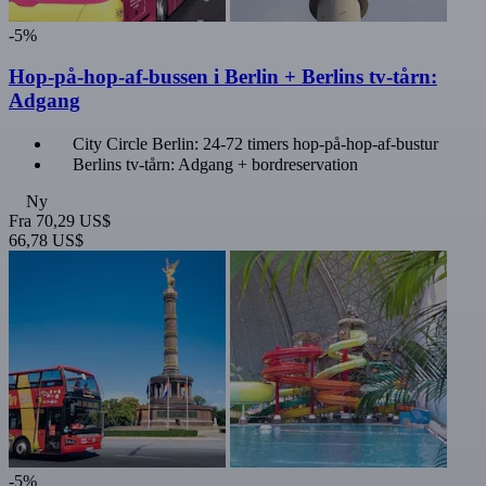
-5%
Hop-på-hop-af-bussen i Berlin + Berlins tv-tårn:
Adgang
City Circle Berlin: 24-72 timers hop-på-hop-af-bustur
Berlins tv-tårn: Adgang + bordreservation
Ny
Fra
70,29 US$
66,78 US$
-5%