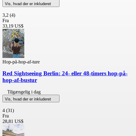
Vis, hvad der er inkluderet
3,2
(4)
Fra
33,19 US$
Hop-på-hop-af-ture
Red Sightseeing Berlin: 24- eller 48-timers hop-på-
hop-af-bustur
Tilgængelig i dag
Vis, hvad der er inkluderet
4
(31)
Fra
28,81 US$