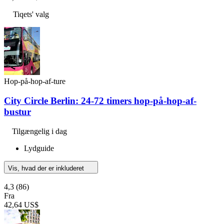
Tiqets' valg
Hop-på-hop-af-ture
City Circle Berlin: 24-72 timers hop-på-hop-af-
bustur
Tilgængelig i dag
Lydguide
Vis, hvad der er inkluderet
4,3
(86)
Fra
42,64 US$