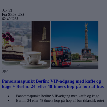
3,5
(2)
Fra
65,68 US$
62,40 US$
-5%
Panoramapunkt Berlin: VIP-adgang med kaffe og
kage + Berlin: 24- eller 48-timers hop-på-hop-af-bus
Panoramapunkt Berlin: VIP-adgang med kaffe og kage
Berlin: 24 eller 48 timers hop-på-hop-af-bus (klassisk rute)