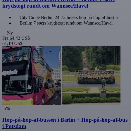
krydstogt rundt om Wannsee/Havel
City Circle Berlin: 24-72 timers hop-på-hop-af-bustur
Berlin: 7 søers krydstogt rundt om Wannsee/Havel
Ny
Fra
64,42 US$
61,19 US$
-5%
Hop-på-hop-af-bussen i Berlin + Hop-på-hop-af-bus
i Potsdam