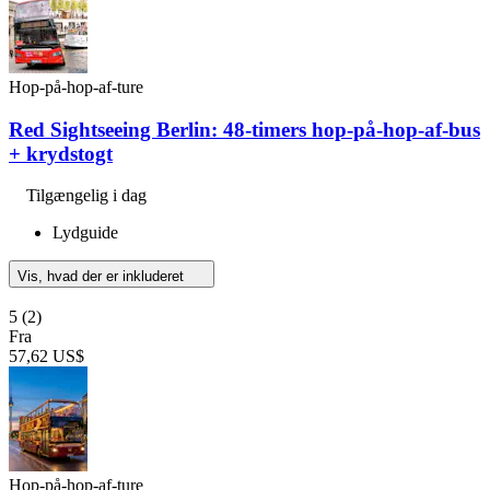
Hop-på-hop-af-ture
Red Sightseeing Berlin: 48-timers hop-på-hop-af-bus
+ krydstogt
Tilgængelig i dag
Lydguide
Vis, hvad der er inkluderet
5
(2)
Fra
57,62 US$
Hop-på-hop-af-ture