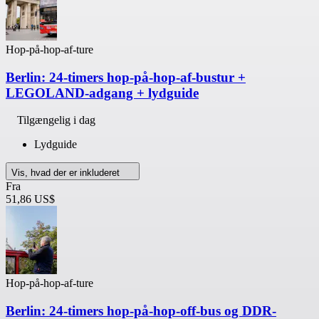
Hop-på-hop-af-ture
Berlin: 24-timers hop-på-hop-af-bustur +
LEGOLAND-adgang + lydguide
Tilgængelig i dag
Lydguide
Vis, hvad der er inkluderet
Fra
51,86 US$
Hop-på-hop-af-ture
Berlin: 24-timers hop-på-hop-off-bus og DDR-