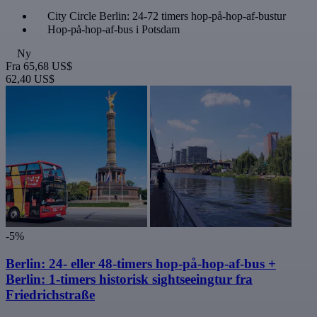
City Circle Berlin: 24-72 timers hop-på-hop-af-bustur
Hop-på-hop-af-bus i Potsdam
Ny
Fra
65,68 US$
62,40 US$
-5%
Berlin: 24- eller 48-timers hop-på-hop-af-bus +
Berlin: 1-timers historisk sightseeingtur fra
Friedrichstraße