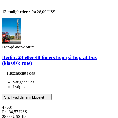
12 muligheder
• fra
28,00 US$
Hop-på-hop-af-ture
Berlin: 24 eller 48 timers hop-på-hop-af-bus
(klassisk rute)
Tilgængelig i dag
Varighed: 2 t
Lydguide
Vis, hvad der er inkluderet
4
(33)
Fra
34,57 US$
28,00 US$
19