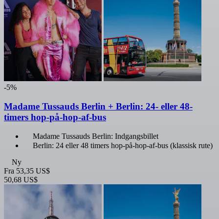
-5%
Madame Tussauds Berlin + Berlin: 24- eller 48-
timers hop-på-hop-af-bus
Madame Tussauds Berlin: Indgangsbillet
Berlin: 24 eller 48 timers hop-på-hop-af-bus (klassisk rute)
Ny
Fra
53,35 US$
50,68 US$