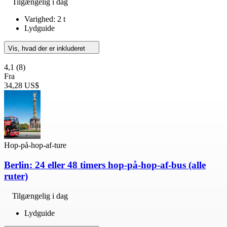
Tilgængelig i dag
Varighed: 2 t
Lydguide
Vis, hvad der er inkluderet
4,1
(8)
Fra
34,28 US$
Hop-på-hop-af-ture
Berlin: 24 eller 48 timers hop-på-hop-af-bus (alle
ruter)
Tilgængelig i dag
Lydguide