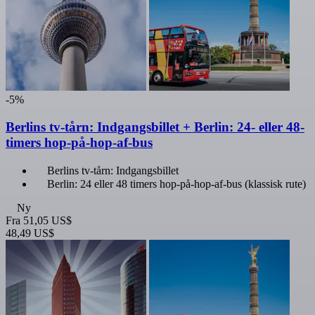
-5%
Berlins tv-tårn: Indgangsbillet + Berlin: 24- eller 48-
timers hop-på-hop-af-bus
Berlins tv-tårn: Indgangsbillet
Berlin: 24 eller 48 timers hop-på-hop-af-bus (klassisk rute)
Ny
Fra
51,05 US$
48,49 US$