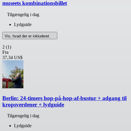
museets kombinationsbillet
Tilgængelig i dag
Lydguide
Vis, hvad der er inkluderet
2
(1)
Fra
37,34 US$
Berlin: 24-timers hop-på-hop-af-bustur + adgang til
kropsverdener + lydguide
Tilgængelig i dag
Lydguide