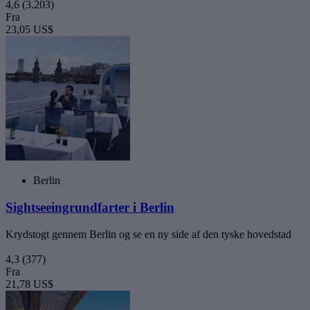
4,6
(3.203)
Fra
23,05 US$
Berlin
Sightseeingrundfarter i Berlin
Krydstogt gennem Berlin og se en ny side af den tyske hovedstad
4,3
(377)
Fra
21,78 US$