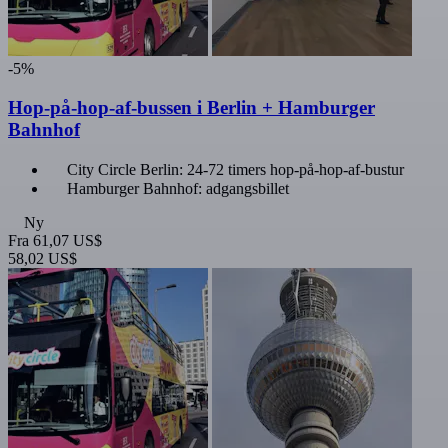
-5%
Hop-på-hop-af-bussen i Berlin + Hamburger
Bahnhof
City Circle Berlin: 24-72 timers hop-på-hop-af-bustur
Hamburger Bahnhof: adgangsbillet
Ny
Fra
61,07 US$
58,02 US$