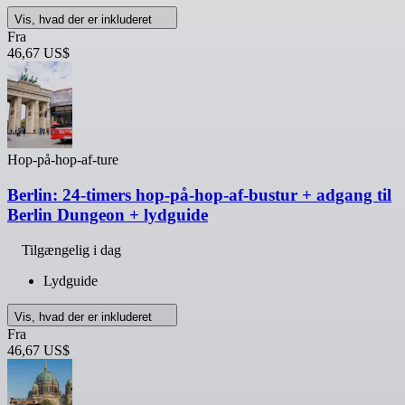
Vis, hvad der er inkluderet
Fra
46,67 US$
Hop-på-hop-af-ture
Berlin: 24-timers hop-på-hop-af-bustur + adgang til
Berlin Dungeon + lydguide
Tilgængelig i dag
Lydguide
Vis, hvad der er inkluderet
Fra
46,67 US$