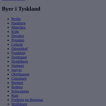
Byer i Tyskland
Berlin
Hamborg
München
Köln
Dresden
Potsdam
Leipzig
Düsseldorf
Frankfurt
Dortmund
Heidelberg
Stuttgart
Speyer
Oberhausen
Günzburg
Bremen
Bottrop
Schwangau
Rust
Freiburg im Breisgau
Wolfsburg