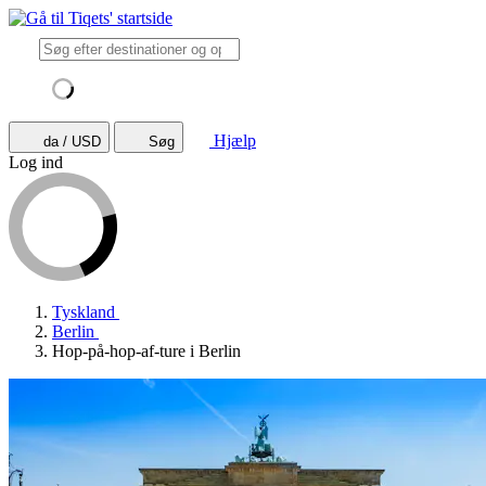
Hjælp
da / USD
Søg
Log ind
Tyskland
Berlin
Hop-på-hop-af-ture i Berlin