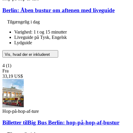
Berlin: Åben bustur om aftenen med liveguide
Tilgængelig i dag
Varighed: 1 t og 15 minutter
Liveguide på Tysk, Engelsk
Lydguide
Vis, hvad der er inkluderet
4
(1)
Fra
33,19 US$
Hop-på-hop-af-ture
Billetter tilBig Bus Berlin: hop-på-hop-af-bustur