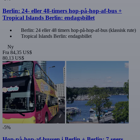
Berlin: 24- eller 48-timers hop-på-hop-af-bus +
Tropical Islands Berlin: endagsbillet
Berlin: 24 eller 48 timers hop-på-hop-af-bus (klassisk rute)
Tropical Islands Berlin: endagsbillet
Ny
Fra
84,35 US$
80,13 US$
-5%
Hop-på-hop-af-bussen i Berlin + Berlin: 7 søers