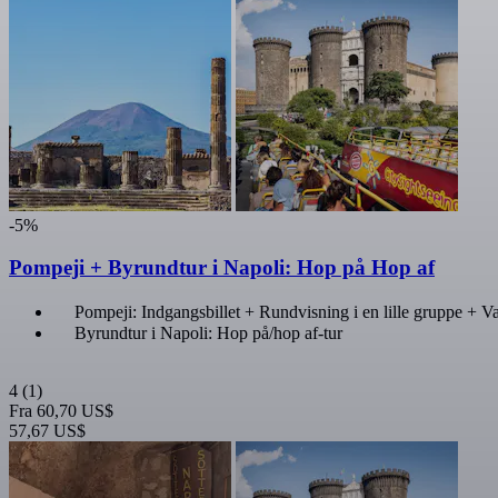
-5%
Pompeji + Byrundtur i Napoli: Hop på Hop af
Pompeji: Indgangsbillet + Rundvisning i en lille gruppe + Va
Byrundtur i Napoli: Hop på/hop af-tur
4
(1)
Fra
60,70 US$
57,67 US$