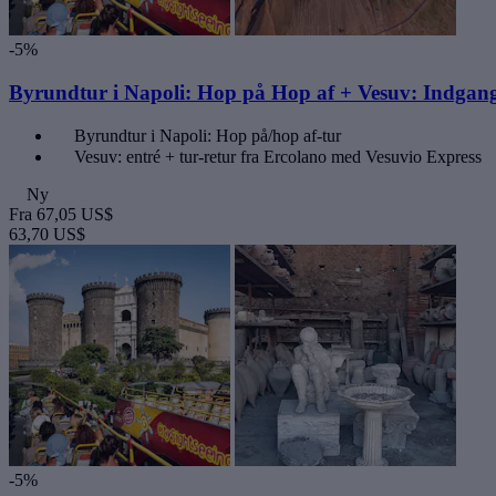
-5%
Byrundtur i Napoli: Hop på Hop af + Vesuv: Indgang
Byrundtur i Napoli: Hop på/hop af-tur
Vesuv: entré + tur-retur fra Ercolano med Vesuvio Express
Ny
Fra
67,05 US$
63,70 US$
-5%