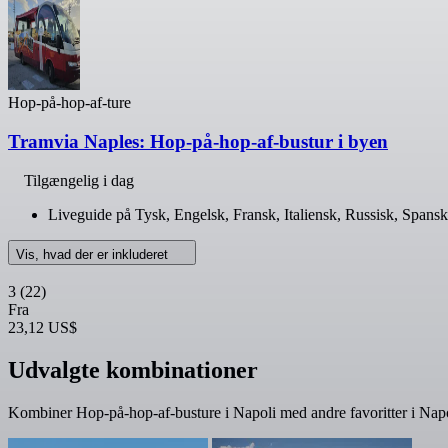
Hop-på-hop-af-ture
Tramvia Naples: Hop-på-hop-af-bustur i byen
Tilgængelig i dag
Liveguide på Tysk, Engelsk, Fransk, Italiensk, Russisk, Spansk
Vis, hvad der er inkluderet
3
(22)
Fra
23,12 US$
Udvalgte kombinationer
Kombiner Hop-på-hop-af-busture i Napoli med andre favoritter i Napol