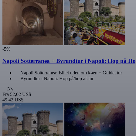
-5%
Napoli Sotterranea + Byrundtur i Napoli: Hop på Ho
Napoli Sotterranea: Billet uden om køen + Guidet tur
Byrundtur i Napoli: Hop på/hop af-tur
Ny
Fra
52,02 US$
49,42 US$