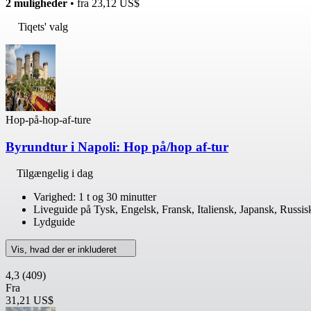
2 muligheder
• fra
23,12 US$
Tiqets' valg
Hop-på-hop-af-ture
Byrundtur i Napoli: Hop på/hop af-tur
Tilgængelig i dag
Varighed: 1 t og 30 minutter
Liveguide på Tysk, Engelsk, Fransk, Italiensk, Japansk, Russis
Lydguide
Vis, hvad der er inkluderet
4,3
(409)
Fra
31,21 US$