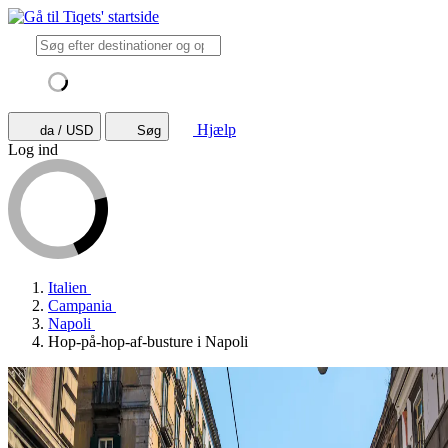
Hjælp
da / USD
Søg
Log ind
Italien
Campania
Napoli
Hop-på-hop-af-busture i Napoli