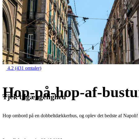
4.2
(431 omtaler)
Hop-på-hop-af-bustur
Tjek tilgængelighed
Hop ombord på en dobbeltdækkerbus, og oplev det bedste af Napoli!