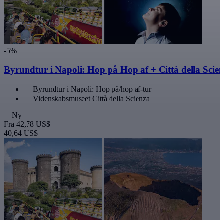
-5%
Byrundtur i Napoli: Hop på Hop af + Città della Sci
Byrundtur i Napoli: Hop på/hop af-tur
Videnskabsmuseet Città della Scienza
Ny
Fra
42,78 US$
40,64 US$