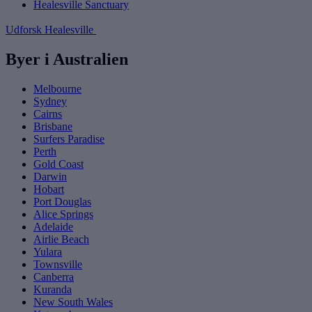
Healesville Sanctuary
Udforsk Healesville
Byer i Australien
Melbourne
Sydney
Cairns
Brisbane
Surfers Paradise
Perth
Gold Coast
Darwin
Hobart
Port Douglas
Alice Springs
Adelaide
Airlie Beach
Yulara
Townsville
Canberra
Kuranda
New South Wales