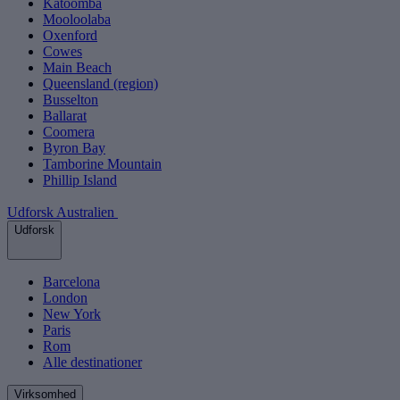
Katoomba
Mooloolaba
Oxenford
Cowes
Main Beach
Queensland (region)
Busselton
Ballarat
Coomera
Byron Bay
Tamborine Mountain
Phillip Island
Udforsk Australien
Udforsk
Barcelona
London
New York
Paris
Rom
Alle destinationer
Virksomhed