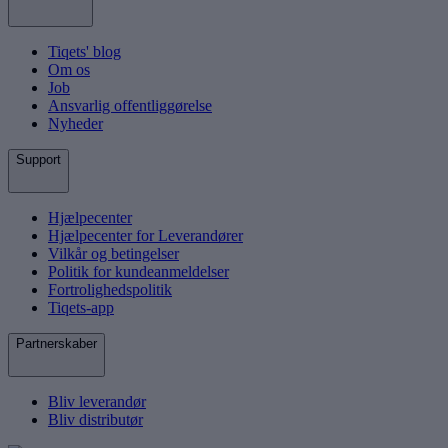
Tiqets' blog
Om os
Job
Ansvarlig offentliggørelse
Nyheder
Support
Hjælpecenter
Hjælpecenter for Leverandører
Vilkår og betingelser
Politik for kundeanmeldelser
Fortrolighedspolitik
Tiqets-app
Partnerskaber
Bliv leverandør
Bliv distributør