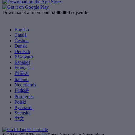
Downloadet af mere end
5.000.000 rejsende
English
Català
Čeština
Dansk
Deutsch
Ελληνικά
Español
Français
한국어
Italiano
Nederlands
日本語
Português
Polski
Русский
Svenska
中文
© 2014-2026 Tiqets
Amsterdam