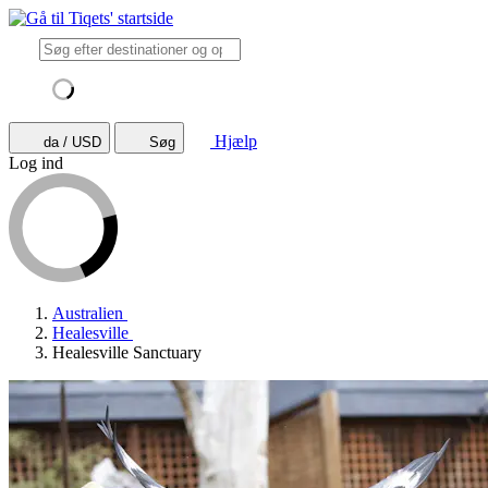
Hjælp
da / USD
Søg
Log ind
Australien
Healesville
Healesville Sanctuary