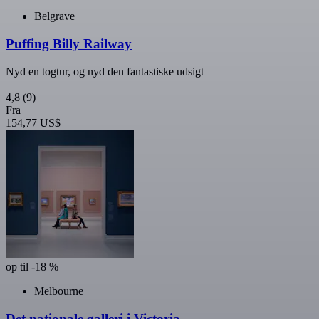
Belgrave
Puffing Billy Railway
Nyd en togtur, og nyd den fantastiske udsigt
4,8
(9)
Fra
154,77 US$
op til -18 %
Melbourne
Det nationale galleri i Victoria