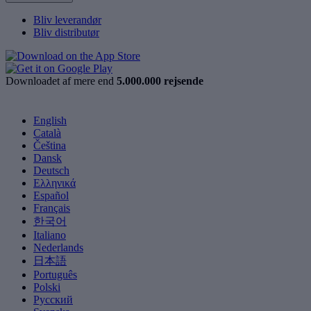
Bliv leverandør
Bliv distributør
Downloadet af mere end
5.000.000 rejsende
English
Català
Čeština
Dansk
Deutsch
Ελληνικά
Español
Français
한국어
Italiano
Nederlands
日本語
Português
Polski
Русский