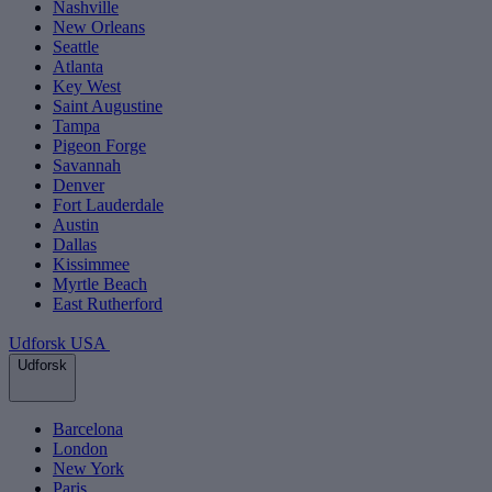
Nashville
New Orleans
Seattle
Atlanta
Key West
Saint Augustine
Tampa
Pigeon Forge
Savannah
Denver
Fort Lauderdale
Austin
Dallas
Kissimmee
Myrtle Beach
East Rutherford
Udforsk USA
Udforsk
Barcelona
London
New York
Paris