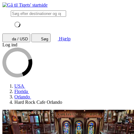
Hjælp
da / USD
Søg
Log ind
USA
Florida
Orlando
Hard Rock Cafe Orlando