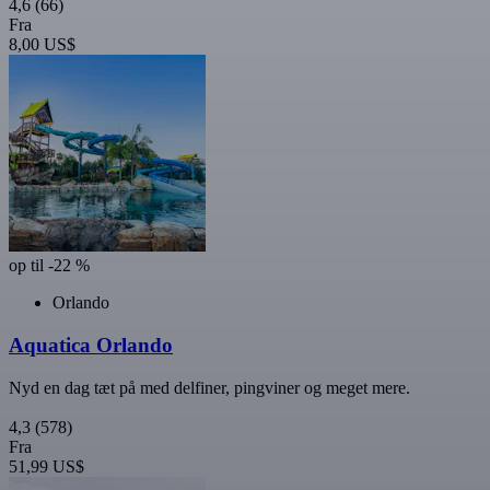
4,6
(66)
Fra
8,00 US$
op til -22 %
Orlando
Aquatica Orlando
Nyd en dag tæt på med delfiner, pingviner og meget mere.
4,3
(578)
Fra
51,99 US$