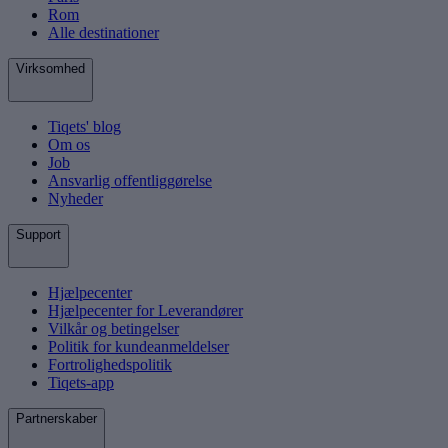
Rom
Alle destinationer
Virksomhed
Tiqets' blog
Om os
Job
Ansvarlig offentliggørelse
Nyheder
Support
Hjælpecenter
Hjælpecenter for Leverandører
Vilkår og betingelser
Politik for kundeanmeldelser
Fortrolighedspolitik
Tiqets-app
Partnerskaber