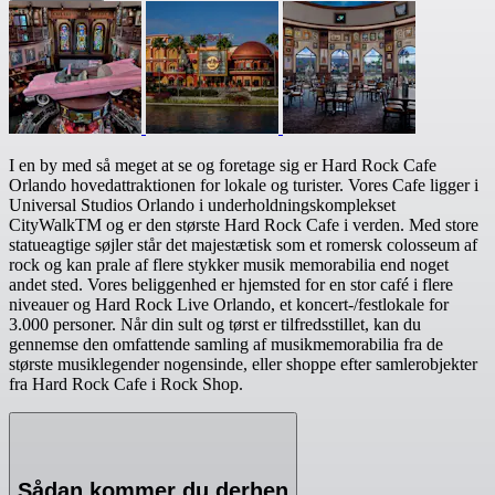
I en by med så meget at se og foretage sig er Hard Rock Cafe
Orlando hovedattraktionen for lokale og turister. Vores Cafe ligger i
Universal Studios Orlando i underholdningskomplekset
CityWalkTM og er den største Hard Rock Cafe i verden. Med store
statueagtige søjler står det majestætisk som et romersk colosseum af
rock og kan prale af flere stykker musik memorabilia end noget
andet sted. Vores beliggenhed er hjemsted for en stor café i flere
niveauer og Hard Rock Live Orlando, et koncert-/festlokale for
3.000 personer. Når din sult og tørst er tilfredsstillet, kan du
gennemse den omfattende samling af musikmemorabilia fra de
største musiklegender nogensinde, eller shoppe efter samlerobjekter
fra Hard Rock Cafe i Rock Shop.
Sådan kommer du derhen