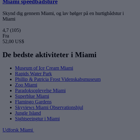
Miami speedbådsture
Skynd dig gennem Miami, og lav bølger på en hurtigbådstur i
Miami
4,7
(105)
Fra
52,00 US$
De bedste aktiviteter i Miami
Museum of Ice Cream Miami
Rapids Water Park
Phillip & Patricia Frost Videnskabsmuseum
Zoo Miami
Paradoksoplevelse Miami
Superblue Miami
Flamingo Gardens
Skyviews Miami Observationshjul
Jungle Island
Sightseeingtur i Miami
Udforsk Miami