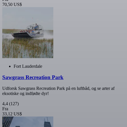
70,50 US$
Fort Lauderdale
Sawgrass Recreation Park
Udforsk Sawgrass Recreation Park på en luftbåd, og se arter af
eksotiske og indfødte dyr!
4,4
(127)
Fra
33,12 US$