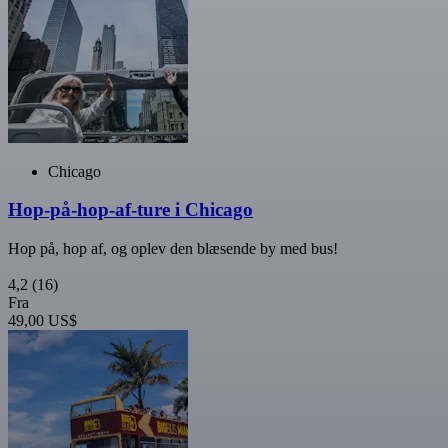
Chicago
Hop-på-hop-af-ture i Chicago
Hop på, hop af, og oplev den blæsende by med bus!
4,2
(16)
Fra
49,00 US$