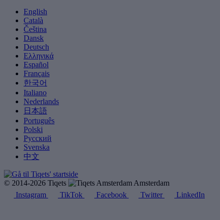
English
Català
Čeština
Dansk
Deutsch
Ελληνικά
Español
Français
한국어
Italiano
Nederlands
日本語
Português
Polski
Русский
Svenska
中文
© 2014-2026 Tiqets
Amsterdam
Instagram
TikTok
Facebook
Twitter
LinkedIn