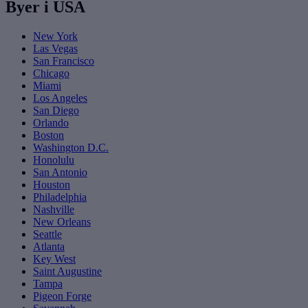
Byer i USA
New York
Las Vegas
San Francisco
Chicago
Miami
Los Angeles
San Diego
Orlando
Boston
Washington D.C.
Honolulu
San Antonio
Houston
Philadelphia
Nashville
New Orleans
Seattle
Atlanta
Key West
Saint Augustine
Tampa
Pigeon Forge