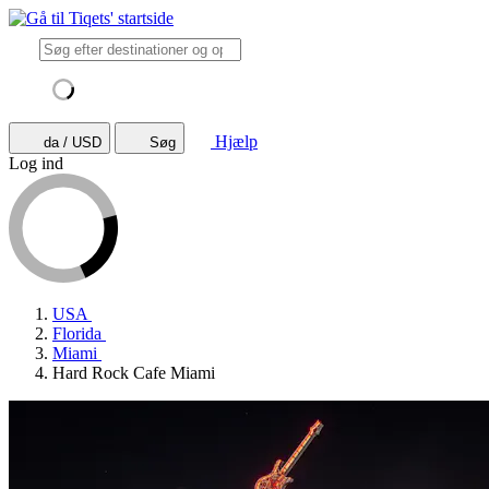
Hjælp
da / USD
Søg
Log ind
USA
Florida
Miami
Hard Rock Cafe Miami