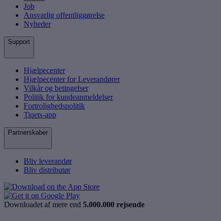
Job
Ansvarlig offentliggørelse
Nyheder
Support
Hjælpecenter
Hjælpecenter for Leverandører
Vilkår og betingelser
Politik for kundeanmeldelser
Fortrolighedspolitik
Tiqets-app
Partnerskaber
Bliv leverandør
Bliv distributør
Downloadet af mere end
5.000.000 rejsende