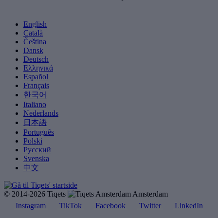
English
Català
Čeština
Dansk
Deutsch
Ελληνικά
Español
Français
한국어
Italiano
Nederlands
日本語
Português
Polski
Русский
Svenska
中文
© 2014-2026 Tiqets
Amsterdam
Instagram
TikTok
Facebook
Twitter
LinkedIn