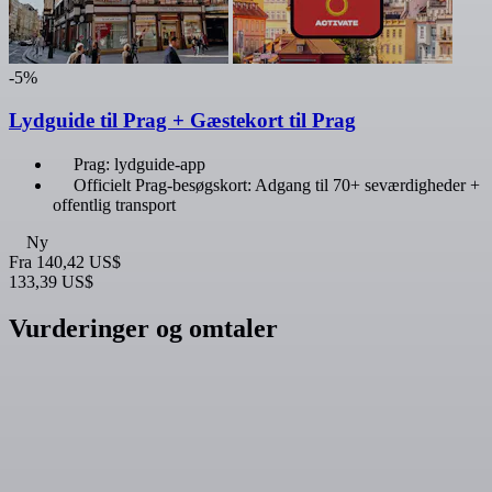
-5%
Lydguide til Prag + Gæstekort til Prag
Prag: lydguide-app
Officielt Prag-besøgskort: Adgang til 70+ seværdigheder +
offentlig transport
Ny
Fra
140,42 US$
133,39 US$
Vurderinger og omtaler