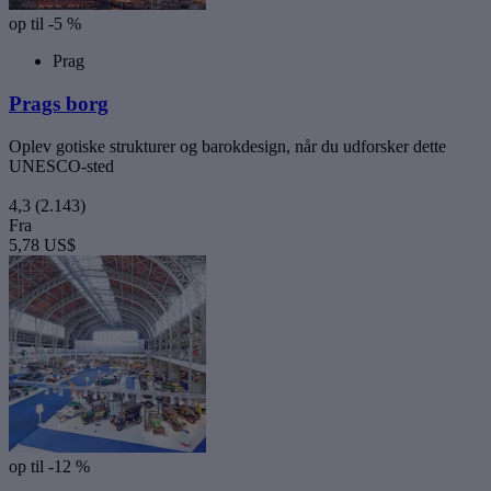
op til -5 %
Prag
Prags borg
Oplev gotiske strukturer og barokdesign, når du udforsker dette
UNESCO-sted
4,3
(2.143)
Fra
5,78 US$
op til -12 %