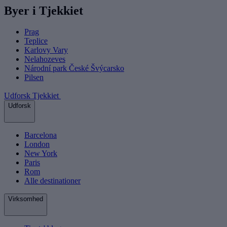
Byer i Tjekkiet
Prag
Teplice
Karlovy Vary
Nelahozeves
Národní park České Švýcarsko
Pilsen
Udforsk Tjekkiet
Udforsk
Barcelona
London
New York
Paris
Rom
Alle destinationer
Virksomhed