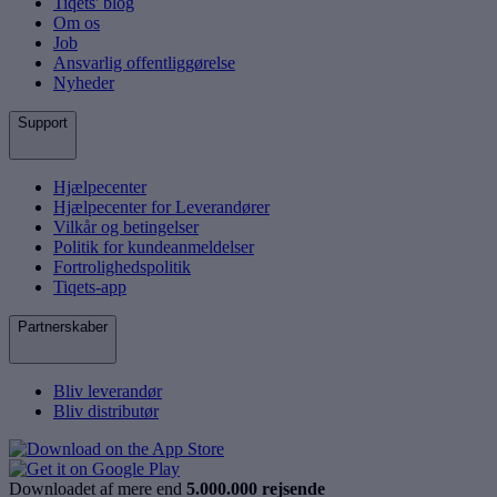
Tiqets' blog
Om os
Job
Ansvarlig offentliggørelse
Nyheder
Support
Hjælpecenter
Hjælpecenter for Leverandører
Vilkår og betingelser
Politik for kundeanmeldelser
Fortrolighedspolitik
Tiqets-app
Partnerskaber
Bliv leverandør
Bliv distributør
Downloadet af mere end
5.000.000 rejsende