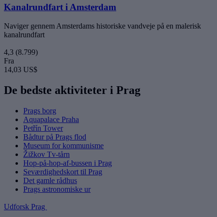
Kanalrundfart i Amsterdam
Naviger gennem Amsterdams historiske vandveje på en malerisk
kanalrundfart
4,3
(8.799)
Fra
14,03 US$
De bedste aktiviteter i Prag
Prags borg
Aquapalace Praha
Petřín Tower
Bådtur på Prags flod
Museum for kommunisme
Žižkov Tv-tårn
Hop-på-hop-af-bussen i Prag
Seværdighedskort til Prag
Det gamle rådhus
Prags astronomiske ur
Udforsk Prag