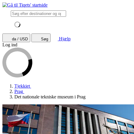
Hjælp
da / USD
Søg
Log ind
Tjekkiet
Prag
Det nationale tekniske museum i Prag