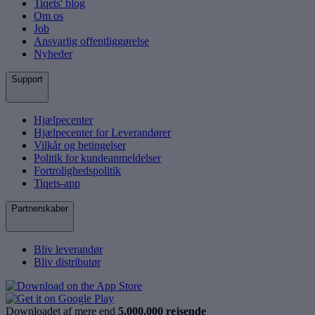
Tiqets' blog
Om os
Job
Ansvarlig offentliggørelse
Nyheder
Support
Hjælpecenter
Hjælpecenter for Leverandører
Vilkår og betingelser
Politik for kundeanmeldelser
Fortrolighedspolitik
Tiqets-app
Partnerskaber
Bliv leverandør
Bliv distributør
Downloadet af mere end
5.000.000 rejsende