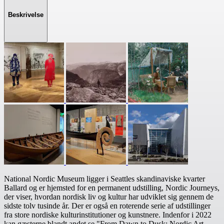
Beskrivelse
National Nordic Museum ligger i Seattles skandinaviske kvarter
Ballard og er hjemsted for en permanent udstilling, Nordic Journeys,
der viser, hvordan nordisk liv og kultur har udviklet sig gennem de
sidste tolv tusinde år. Der er også en roterende serie af udstillinger
fra store nordiske kulturinstitutioner og kunstnere. Indenfor i 2022
kan gæsterne blandt andet se "From Dawn to Dusk: Nordic Art