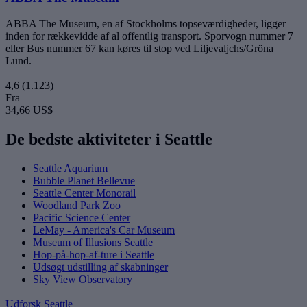
ABBA The Museum, en af Stockholms topseværdigheder, ligger
inden for rækkevidde af al offentlig transport. Sporvogn nummer 7
eller Bus nummer 67 kan køres til stop ved Liljevaljchs/Gröna
Lund.
4,6
(1.123)
Fra
34,66 US$
De bedste aktiviteter i Seattle
Seattle Aquarium
Bubble Planet Bellevue
Seattle Center Monorail
Woodland Park Zoo
Pacific Science Center
LeMay - America's Car Museum
Museum of Illusions Seattle
Hop-på-hop-af-ture i Seattle
Udsøgt udstilling af skabninger
Sky View Observatory
Udforsk Seattle