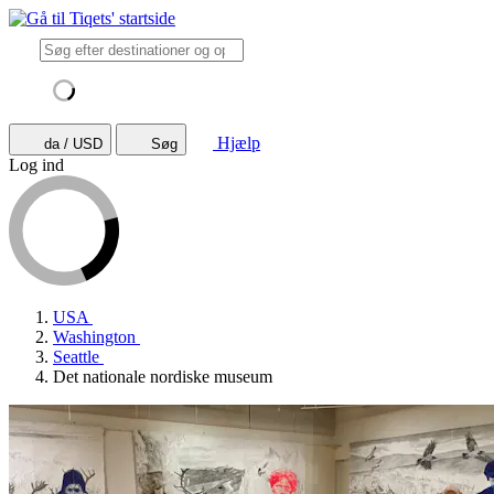
Hjælp
da / USD
Søg
Log ind
USA
Washington
Seattle
Det nationale nordiske museum