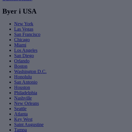
Byer i USA
New York
Las Vegas
San Francisco
Chicago
Miami
Los Angeles
San Diego
Orlando
Boston
Washington D.C.
Honolulu
San Antonio
Houston
Philadelphia
Nashville
New Orleans
Seattle
Atlanta
Key West
Saint Augustine
Tampa