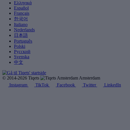
Ελληνικά
Español
Français
한국어
Italiano
Nederlands
日本語
Português
Polski
Русский
Svenska
中文
© 2014-2026 Tiqets
Amsterdam
Instagram
TikTok
Facebook
Twitter
LinkedIn