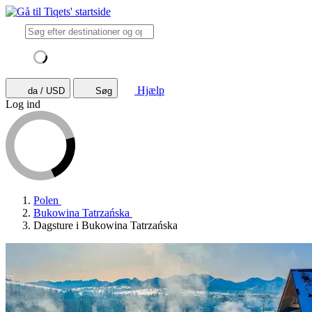
Hjælp
da / USD
Søg
Log ind
Polen
Bukowina Tatrzańska
Dagsture i Bukowina Tatrzańska