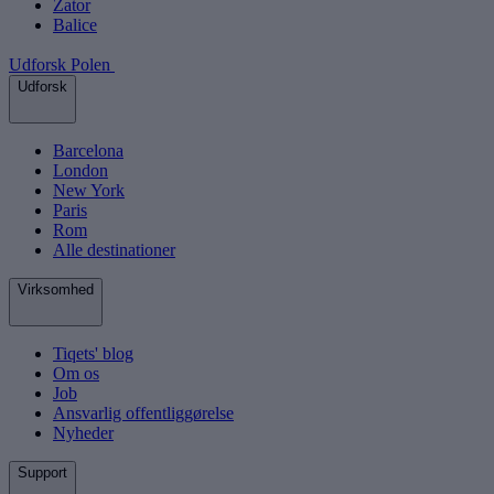
Zator
Balice
Udforsk Polen
Udforsk
Barcelona
London
New York
Paris
Rom
Alle destinationer
Virksomhed
Tiqets' blog
Om os
Job
Ansvarlig offentliggørelse
Nyheder
Support