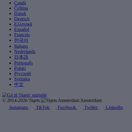
Català
Čeština
Dansk
Deutsch
Ελληνικά
Español
Français
한국어
Italiano
Nederlands
日本語
Português
Polski
Русский
Svenska
中文
© 2014-2026 Tiqets
Amsterdam
Instagram
TikTok
Facebook
Twitter
LinkedIn