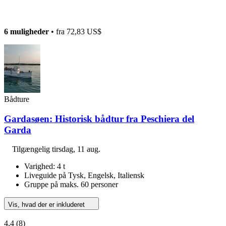
6 muligheder
• fra
72,83 US$
Bådture
Gardasøen: Historisk bådtur fra Peschiera del
Garda
Tilgængelig
tirsdag, 11 aug.
Varighed: 4 t
Liveguide på Tysk, Engelsk, Italiensk
Gruppe på maks. 60 personer
Vis, hvad der er inkluderet
4,4
(8)