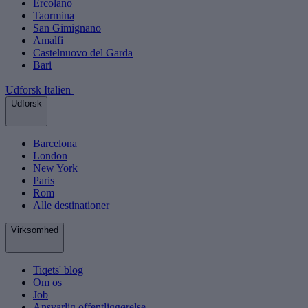
Ercolano
Taormina
San Gimignano
Amalfi
Castelnuovo del Garda
Bari
Udforsk Italien
Udforsk
Barcelona
London
New York
Paris
Rom
Alle destinationer
Virksomhed
Tiqets' blog
Om os
Job
Ansvarlig offentliggørelse