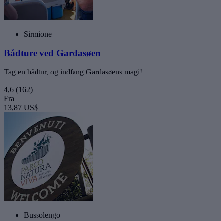
Sirmione
Bådture ved Gardasøen
Tag en bådtur, og indfang Gardasøens magi!
4,6
(162)
Fra
13,87 US$
Bussolengo