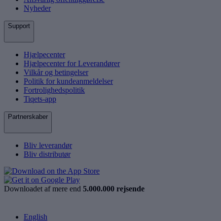
Nyheder
Support
Hjælpecenter
Hjælpecenter for Leverandører
Vilkår og betingelser
Politik for kundeanmeldelser
Fortrolighedspolitik
Tiqets-app
Partnerskaber
Bliv leverandør
Bliv distributør
Downloadet af mere end
5.000.000 rejsende
English