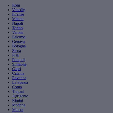
Rom
Venedig
Firenze
Milano
Napoli
Torino
Verona
Palermo
Genova
Bologna
Siena
Pisa
Pompeji
Sirmione
Capri
Catania
Ravenna
La Spezia
Como
Trapani
Agrigento
Rimini
Modena
Matera