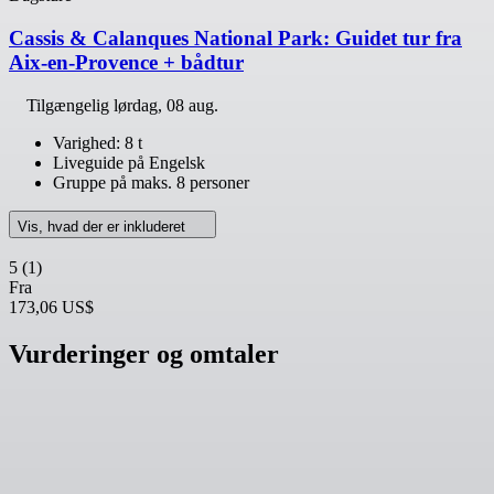
Cassis & Calanques National Park: Guidet tur fra
Aix-en-Provence + bådtur
Tilgængelig
lørdag, 08 aug.
Varighed: 8 t
Liveguide på Engelsk
Gruppe på maks. 8 personer
Vis, hvad der er inkluderet
5
(1)
Fra
173,06 US$
Vurderinger og omtaler