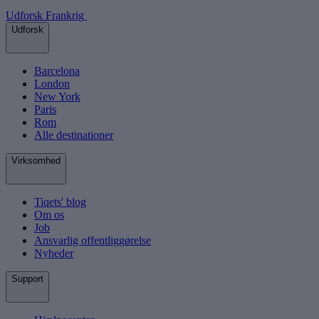
Udforsk Frankrig
Udforsk
Barcelona
London
New York
Paris
Rom
Alle destinationer
Virksomhed
Tiqets' blog
Om os
Job
Ansvarlig offentliggørelse
Nyheder
Support