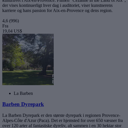
kulturlivet i Aix-en-Provence. Filmen "Cezanne in the Land of Aix",
der vises kontinuerligt hver dag i auditoriet, viser kunstnerens
karriere og hans passion for Aix-en-Provence og dens region.
4,6
(996)
Fra
19,04 US$
La Barben
Barben Dyrepark
La Barben Dyrepark er den største dyrepark i regionen Provence-
Alpes-Côte d'Azur (Paca). Det er hjemsted for over 650 væsner fra
over 120 arter af fantastiske dyreliv, alt sammen i en 30 hektar stor