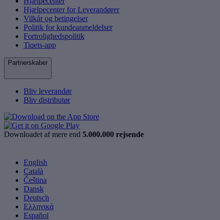
Hjælpecenter
Hjælpecenter for Leverandører
Vilkår og betingelser
Politik for kundeanmeldelser
Fortrolighedspolitik
Tiqets-app
Partnerskaber
Bliv leverandør
Bliv distributør
Downloadet af mere end
5.000.000 rejsende
English
Català
Čeština
Dansk
Deutsch
Ελληνικά
Español