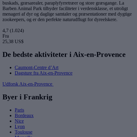
buskads, græsarealer, paraplyfyrretræer og store græsgange. La
Barben Animal Park tilbyder faciliteter i verdensklasse, et utroligt
menageri af dyr og daglige samtaler og præsentationer med dygtige
zookeepers, og er den perfekte naturudflugt for dyreelskere.
4,7
(1.024)
Fra
25,38 US$
De bedste aktiviteter i Aix-en-Provence
Caumont-Centre d’Art
Dagsture fra Aix-en-Provence
Udforsk Aix-en-Provence
Byer i Frankrig
Paris
Bordeaux
Nice
Lyon
Toulouse