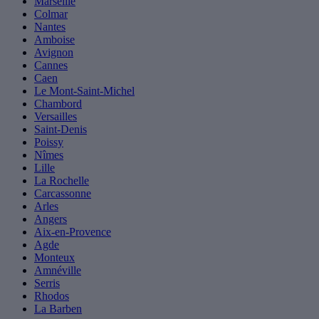
Marseille
Colmar
Nantes
Amboise
Avignon
Cannes
Caen
Le Mont-Saint-Michel
Chambord
Versailles
Saint-Denis
Poissy
Nîmes
Lille
La Rochelle
Carcassonne
Arles
Angers
Aix-en-Provence
Agde
Monteux
Amnéville
Serris
Rhodos
La Barben