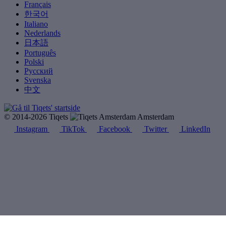
Français
한국어
Italiano
Nederlands
日本語
Português
Polski
Русский
Svenska
中文
© 2014-2026 Tiqets
Amsterdam
Instagram
TikTok
Facebook
Twitter
LinkedIn