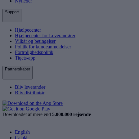
Nyheder
Support
Hjælpecenter
Hjælpecenter for Leverandører
Vilkår og betingelser
Politik for kundeanmeldelser
Fortrolighedspolitik
Tiqets-app
Partnerskaber
Bliv leverandør
Bliv distributør
Downloadet af mere end
5.000.000 rejsende
English
Català