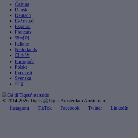
Čeština
Dansk
Deutsch
Ελληνικά
Español
Français
한국어
Italiano
Nederlands
日本語
Português
Polski
Русский
Svenska
中文
© 2014-2026 Tiqets
Amsterdam
Instagram
TikTok
Facebook
Twitter
LinkedIn