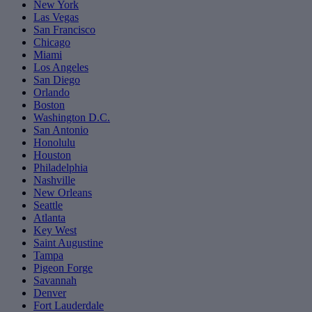
New York
Las Vegas
San Francisco
Chicago
Miami
Los Angeles
San Diego
Orlando
Boston
Washington D.C.
San Antonio
Honolulu
Houston
Philadelphia
Nashville
New Orleans
Seattle
Atlanta
Key West
Saint Augustine
Tampa
Pigeon Forge
Savannah
Denver
Fort Lauderdale