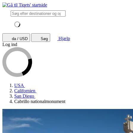
Hjælp
da / USD
Søg
Log ind
USA
Californien
San Diego
Cabrillo nationalmonument