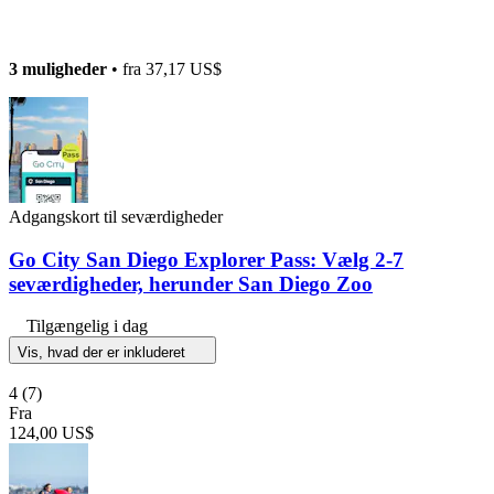
3 muligheder
• fra
37,17 US$
Adgangskort til seværdigheder
Go City San Diego Explorer Pass: Vælg 2-7
seværdigheder, herunder San Diego Zoo
Tilgængelig i dag
Vis, hvad der er inkluderet
4
(7)
Fra
124,00 US$