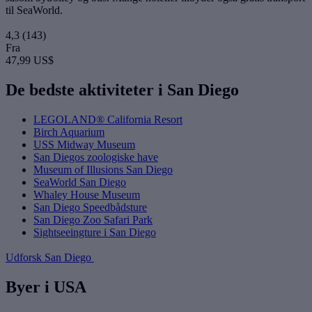
til SeaWorld.
4,3
(143)
Fra
47,99 US$
De bedste aktiviteter i San Diego
LEGOLAND® California Resort
Birch Aquarium
USS Midway Museum
San Diegos zoologiske have
Museum of Illusions San Diego
SeaWorld San Diego
Whaley House Museum
San Diego Speedbådsture
San Diego Zoo Safari Park
Sightseeingture i San Diego
Udforsk San Diego
Byer i USA