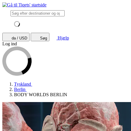
Hjælp
da / USD
Søg
Log ind
Tyskland
Berlin
BODY WORLDS BERLIN