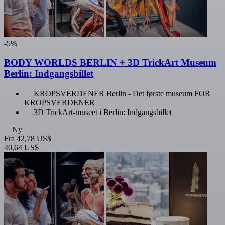
-5%
BODY WORLDS BERLIN + 3D TrickArt Museum
Berlin: Indgangsbillet
KROPSVERDENER Berlin - Det første museum FOR
KROPSVERDENER
3D TrickArt-museet i Berlin: Indgangsbillet
Ny
Fra
42,78 US$
40,64 US$