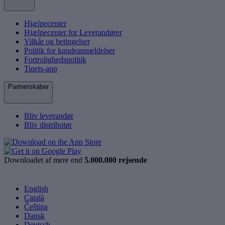
Hjælpecenter
Hjælpecenter for Leverandører
Vilkår og betingelser
Politik for kundeanmeldelser
Fortrolighedspolitik
Tiqets-app
Partnerskaber
Bliv leverandør
Bliv distributør
Downloadet af mere end
5.000.000 rejsende
English
Català
Čeština
Dansk
Deutsch