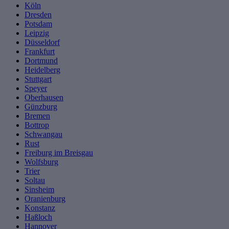
Köln
Dresden
Potsdam
Leipzig
Düsseldorf
Frankfurt
Dortmund
Heidelberg
Stuttgart
Speyer
Oberhausen
Günzburg
Bremen
Bottrop
Schwangau
Rust
Freiburg im Breisgau
Wolfsburg
Trier
Soltau
Sinsheim
Oranienburg
Konstanz
Haßloch
Hannover