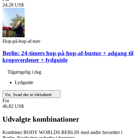
24,28 US$
Hop-på-hop-af-ture
Berlin: 24-timers hop-på-hop-af-bustur + adgang til
kropsverdener + lydguide
Tilgængelig i dag
Lydguide
Vis, hvad der er inkluderet
Fra
46,82 US$
Udvalgte kombinationer
Kombiner BODY WORLDS BERLIN med andre favoritter i
Berlin. Nogle ting er bedre i forening.