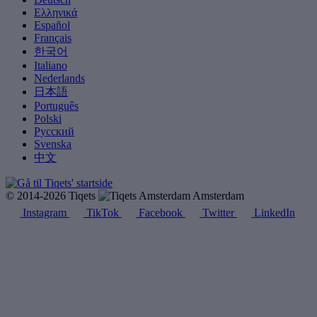
Ελληνικά
Español
Français
한국어
Italiano
Nederlands
日本語
Português
Polski
Русский
Svenska
中文
© 2014-2026 Tiqets
Amsterdam
Instagram
TikTok
Facebook
Twitter
LinkedIn