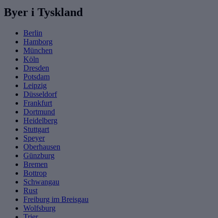
Byer i Tyskland
Berlin
Hamborg
München
Köln
Dresden
Potsdam
Leipzig
Düsseldorf
Frankfurt
Dortmund
Heidelberg
Stuttgart
Speyer
Oberhausen
Günzburg
Bremen
Bottrop
Schwangau
Rust
Freiburg im Breisgau
Wolfsburg
Trier