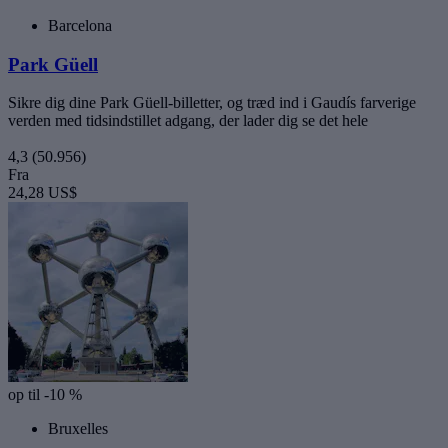
Barcelona
Park Güell
Sikre dig dine Park Güell-billetter, og træd ind i Gaudís farverige
verden med tidsindstillet adgang, der lader dig se det hele
4,3
(50.956)
Fra
24,28 US$
op til -10 %
Bruxelles