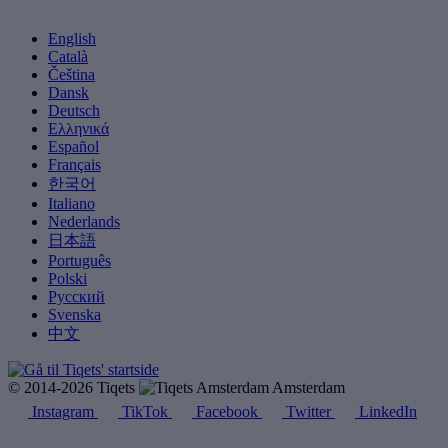
English
Català
Čeština
Dansk
Deutsch
Ελληνικά
Español
Français
한국어
Italiano
Nederlands
日本語
Português
Polski
Русский
Svenska
中文
© 2014-2026 Tiqets
Amsterdam
Instagram
TikTok
Facebook
Twitter
LinkedIn