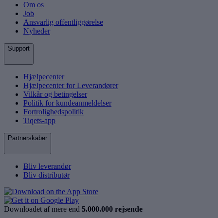
Om os
Job
Ansvarlig offentliggørelse
Nyheder
Support
Hjælpecenter
Hjælpecenter for Leverandører
Vilkår og betingelser
Politik for kundeanmeldelser
Fortrolighedspolitik
Tiqets-app
Partnerskaber
Bliv leverandør
Bliv distributør
Downloadet af mere end
5.000.000 rejsende