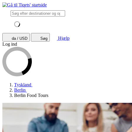
Hjælp
da / USD
Søg
Log ind
Tyskland
Berlin
Berlin Food Tours