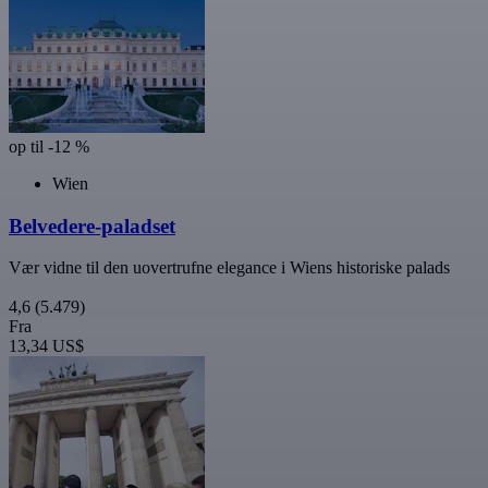
op til -12 %
Wien
Belvedere-paladset
Vær vidne til den uovertrufne elegance i Wiens historiske palads
4,6
(5.479)
Fra
13,34 US$