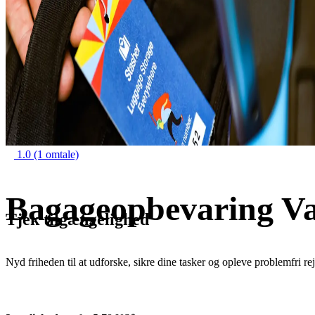
1.0
(1 omtale)
Bagageopbevaring Va
Tjek tilgængelighed
Nyd friheden til at udforske, sikre dine tasker og opleve problemfri re