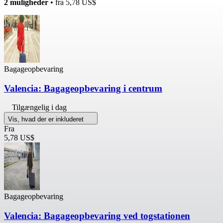
2 muligheder
• fra
5,78 US$
Bagageopbevaring
Valencia: Bagageopbevaring i centrum
Tilgængelig i dag
Vis, hvad der er inkluderet
Fra
5,78 US$
Bagageopbevaring
Valencia: Bagageopbevaring ved togstationen