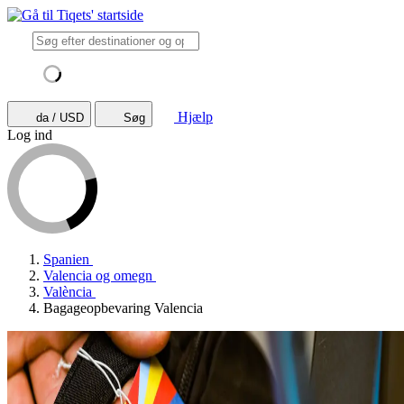
Hjælp
da / USD
Søg
Log ind
Spanien
Valencia og omegn
València
Bagageopbevaring Valencia