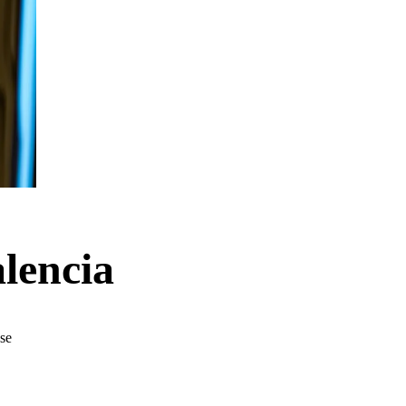
lencia
jse