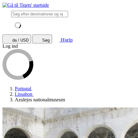
Hjælp
da / USD
Søg
Log ind
Portugal
Lissabon
Azulejos nationalmuseum