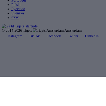
Português
Polski
Русский
Svenska
中文
© 2014-2026 Tiqets
Amsterdam
Instagram
TikTok
Facebook
Twitter
LinkedIn