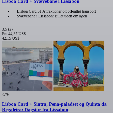
Lisboa Card + Svævebane i Lissabon
Lisboa Card:51 Attraktioner og offentlig transport
Svævebane i Lissabon: Billet uden om køen
3,5
(2)
Fra
44,37 US$
42,15 US$
-5%
Lisboa Card + Sintra, Pena-paladset og Quinta da
Regaleira: Dagstur fra Lissabon