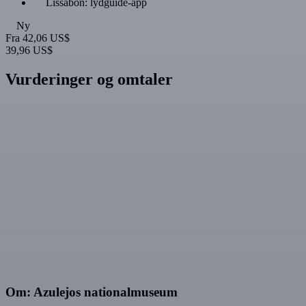
Lissabon: lydguide-app
Ny
Fra
42,06 US$
39,96 US$
Vurderinger og omtaler
Om: Azulejos nationalmuseum