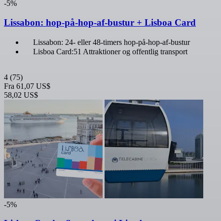
-5%
Lissabon: hop-på-hop-af-bustur + Lisboa Card
Lissabon: 24- eller 48-timers hop-på-hop-af-bustur
Lisboa Card:51 Attraktioner og offentlig transport
4
(75)
Fra
61,07 US$
58,02 US$
-5%