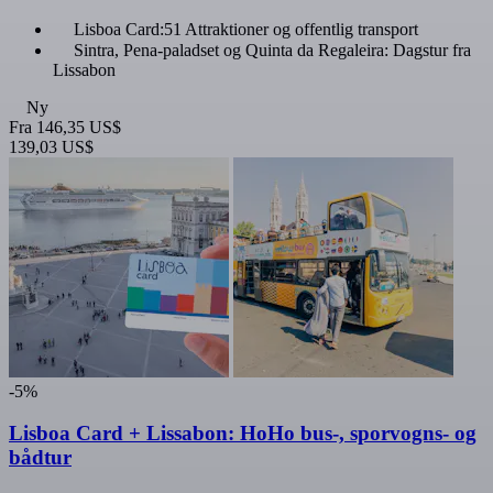
Lisboa Card:51 Attraktioner og offentlig transport
Sintra, Pena-paladset og Quinta da Regaleira: Dagstur fra
Lissabon
Ny
Fra
146,35 US$
139,03 US$
-5%
Lisboa Card + Lissabon: HoHo bus-, sporvogns- og
bådtur