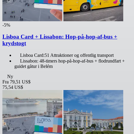
-5%
Lisboa Card + Lissabon: Hop-på-hop-af-bus +
krydstogt
Lisboa Card:51 Attraktioner og offentlig transport
Lissabon: 48-timers hop-på-hop-af-bus + flodrundfart +
guidet gåtur i Belém
Ny
Fra
79,51 US$
75,54 US$