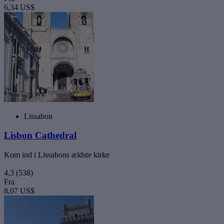
6,34 US$
Lissabon
Lisbon Cathedral
Kom ind i Lissabons ældste kirke
4,3
(538)
Fra
8,07 US$