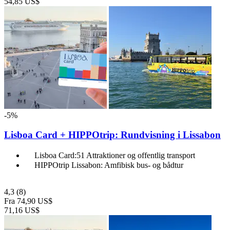
54,85 US$
-5%
Lisboa Card + HIPPOtrip: Rundvisning i Lissabon
Lisboa Card:51 Attraktioner og offentlig transport
HIPPOtrip Lissabon: Amfibisk bus- og bådtur
4,3
(8)
Fra
74,90 US$
71,16 US$