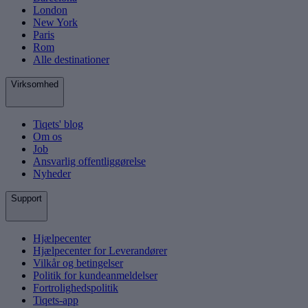
London
New York
Paris
Rom
Alle destinationer
Virksomhed
Tiqets' blog
Om os
Job
Ansvarlig offentliggørelse
Nyheder
Support
Hjælpecenter
Hjælpecenter for Leverandører
Vilkår og betingelser
Politik for kundeanmeldelser
Fortrolighedspolitik
Tiqets-app