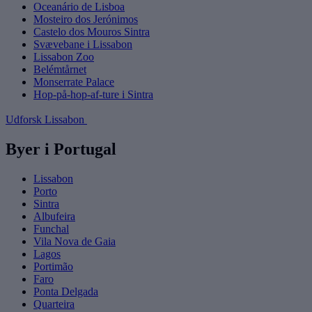
Oceanário de Lisboa
Mosteiro dos Jerónimos
Castelo dos Mouros Sintra
Svævebane i Lissabon
Lissabon Zoo
Belémtårnet
Monserrate Palace
Hop-på-hop-af-ture i Sintra
Udforsk Lissabon
Byer i Portugal
Lissabon
Porto
Sintra
Albufeira
Funchal
Vila Nova de Gaia
Lagos
Portimão
Faro
Ponta Delgada
Quarteira