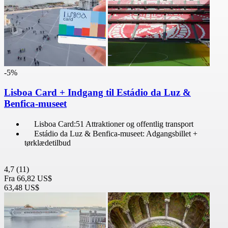
-5%
Lisboa Card + Indgang til Estádio da Luz &
Benfica-museet
Lisboa Card:51 Attraktioner og offentlig transport
Estádio da Luz & Benfica-museet: Adgangsbillet +
tørklædetilbud
4,7
(11)
Fra
66,82 US$
63,48 US$