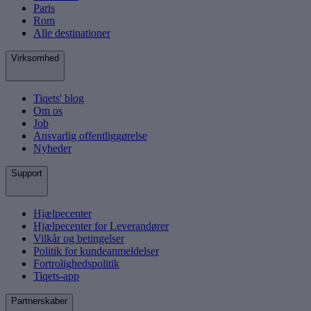
Paris
Rom
Alle destinationer
Virksomhed
Tiqets' blog
Om os
Job
Ansvarlig offentliggørelse
Nyheder
Support
Hjælpecenter
Hjælpecenter for Leverandører
Vilkår og betingelser
Politik for kundeanmeldelser
Fortrolighedspolitik
Tiqets-app
Partnerskaber