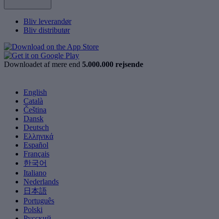
Bliv leverandør
Bliv distributør
Downloadet af mere end
5.000.000 rejsende
English
Català
Čeština
Dansk
Deutsch
Ελληνικά
Español
Français
한국어
Italiano
Nederlands
日本語
Português
Polski
Русский