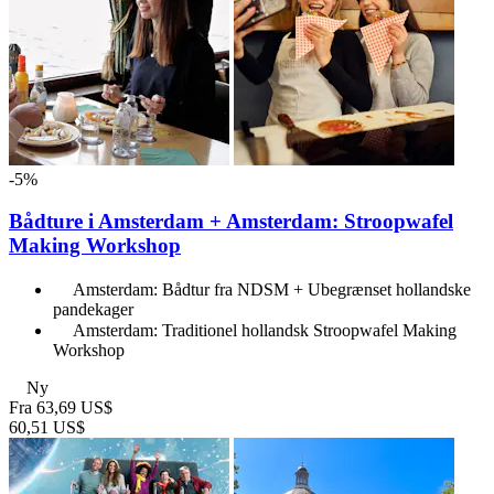
-5%
Bådture i Amsterdam + Amsterdam: Stroopwafel
Making Workshop
Amsterdam: Bådtur fra NDSM + Ubegrænset hollandske
pandekager
Amsterdam: Traditionel hollandsk Stroopwafel Making
Workshop
Ny
Fra
63,69 US$
60,51 US$