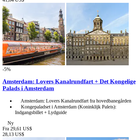
-5%
Amsterdam: Lovers Kanalrundfart + Det Kongelige
Palads i Amsterdam
Amsterdam: Lovers Kanalrundfart fra hovedbanegården
Kongepaladset i Amsterdam (Koninklijk Paleis):
Indgangsbillet + Lydguide
Ny
Fra
29,61 US$
28,13 US$