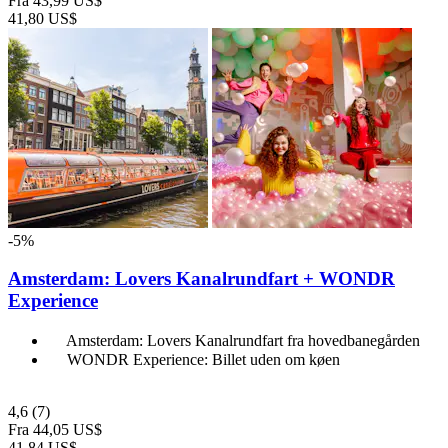
Fra
43,99 US$
41,80 US$
-5%
Amsterdam: Lovers Kanalrundfart + WONDR
Experience
Amsterdam: Lovers Kanalrundfart fra hovedbanegården
WONDR Experience: Billet uden om køen
4,6
(7)
Fra
44,05 US$
41,84 US$