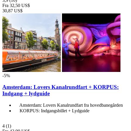
3,9
(10)
Fra
32,50 US$
30,87 US$
-5%
Amsterdam: Lovers Kanalrundfart + KORPUS:
Indgang + lydguide
Amsterdam: Lovers Kanalrundfart fra hovedbanegården
KORPUS: Indgangsbillet + Lydguide
4
(1)