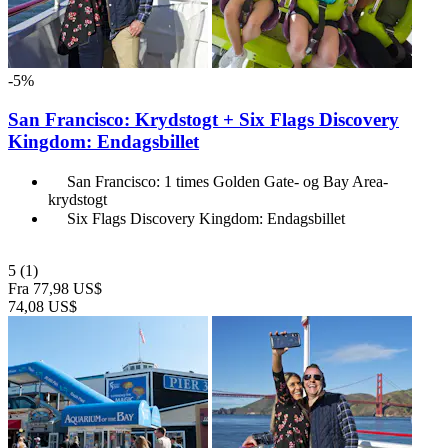
-5%
San Francisco: Krydstogt + Six Flags Discovery
Kingdom: Endagsbillet
San Francisco: 1 times Golden Gate- og Bay Area-
krydstogt
Six Flags Discovery Kingdom: Endagsbillet
5
(1)
Fra
77,98 US$
74,08 US$