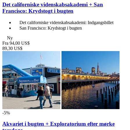
Det californiske videnskabsakademi + San
Francisco: Krydstogt i bugten
Det californiske videnskabsakademi: Indgangsbillet
San Francisco: Krydstogt i bugten
Ny
Fra
94,00 US$
89,30 US$
-5%
Akvariet i bugten + Exploratorium efter mørke