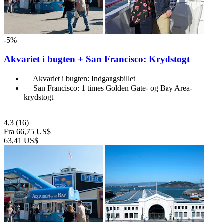
-5%
Akvariet i bugten + San Francisco: Krydstogt
Akvariet i bugten: Indgangsbillet
San Francisco: 1 times Golden Gate- og Bay Area-
krydstogt
4,3
(16)
Fra
66,75 US$
63,41 US$