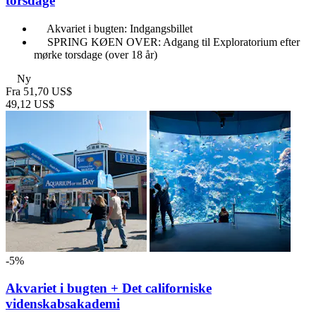
torsdage
Akvariet i bugten: Indgangsbillet
SPRING KØEN OVER: Adgang til Exploratorium efter
mørke torsdage (over 18 år)
Ny
Fra
51,70 US$
49,12 US$
-5%
Akvariet i bugten + Det californiske
videnskabsakademi