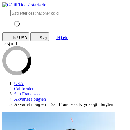
Hjælp
da / USD
Søg
Log ind
USA
Californien
San Francisco
Akvariet i bugten
Akvariet i bugten + San Francisco: Krydstogt i bugten