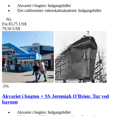
Akvariet i bugten: Indgangsbillet
Det californiske videnskabsakademi: Indgangsbillet
Ny
Fra
83,75 US$
79,56 US$
-5%
Akvariet i bugten + SS Jeremiah O'Brien: Tur ved
havnen
Akvariet i bugten: Indgangsbillet