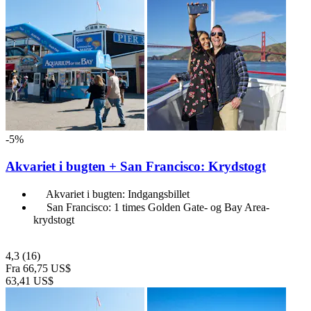
-5%
Akvariet i bugten + San Francisco: Krydstogt
Akvariet i bugten: Indgangsbillet
San Francisco: 1 times Golden Gate- og Bay Area-
krydstogt
4,3
(16)
Fra
66,75 US$
63,41 US$