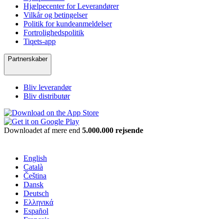
Hjælpecenter for Leverandører
Vilkår og betingelser
Politik for kundeanmeldelser
Fortrolighedspolitik
Tiqets-app
Partnerskaber
Bliv leverandør
Bliv distributør
Downloadet af mere end
5.000.000 rejsende
English
Català
Čeština
Dansk
Deutsch
Ελληνικά
Español