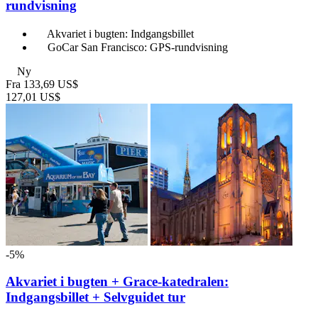
rundvisning
Akvariet i bugten: Indgangsbillet
GoCar San Francisco: GPS-rundvisning
Ny
Fra
133,69 US$
127,01 US$
-5%
Akvariet i bugten + Grace-katedralen:
Indgangsbillet + Selvguidet tur