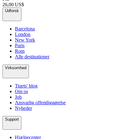
26,00 US$
Udforsk
Barcelona
London
New York
Paris
Rom
Alle destinationer
Virksomhed
Tiqets' blog
Om os
Job
Ansvarlig offentliggørelse
Nyheder
Support
Hjælpecenter