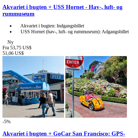
Akvariet i bugten + USS Hornet - Hav-, luft- og
rummuseum
Akvariet i bugten: Indgangsbillet
USS Hornet (hav-, luft- og rummuseum): Adgangsbillet
Ny
Fra
53,75 US$
51,06 US$
-5%
Akvariet i bugten + GoCar San Francisco: GPS-