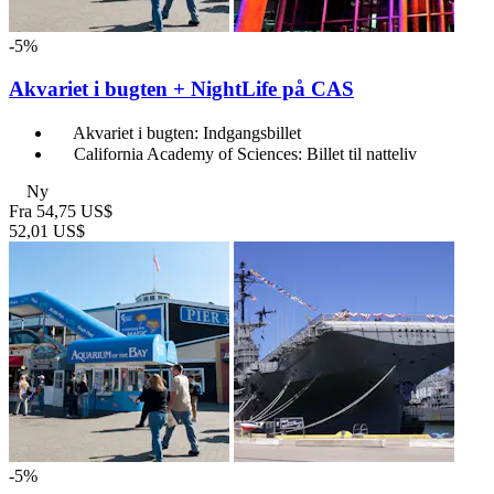
-5%
Akvariet i bugten + NightLife på CAS
Akvariet i bugten: Indgangsbillet
California Academy of Sciences: Billet til natteliv
Ny
Fra
54,75 US$
52,01 US$
-5%