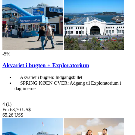
-5%
Akvariet i bugten + Exploratorium
Akvariet i bugten: Indgangsbillet
SPRING KØEN OVER: Adgang til Exploratorium i
dagtimerne
4
(1)
Fra
68,70 US$
65,26 US$