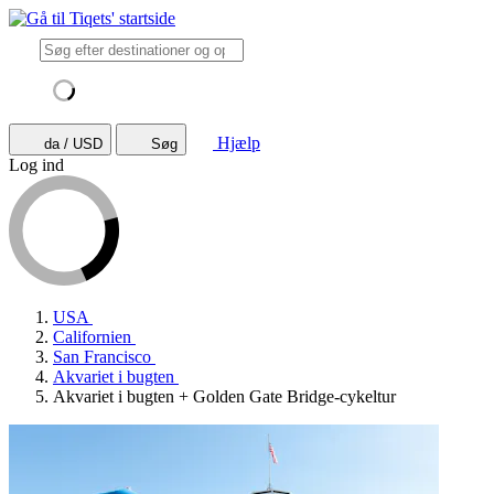
Hjælp
da / USD
Søg
Log ind
USA
Californien
San Francisco
Akvariet i bugten
Akvariet i bugten + Golden Gate Bridge-cykeltur