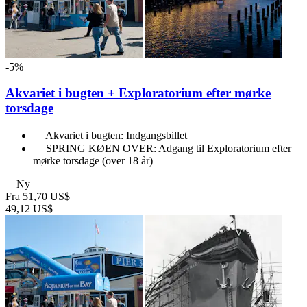
-5%
Akvariet i bugten + Exploratorium efter mørke
torsdage
Akvariet i bugten: Indgangsbillet
SPRING KØEN OVER: Adgang til Exploratorium efter
mørke torsdage (over 18 år)
Ny
Fra
51,70 US$
49,12 US$