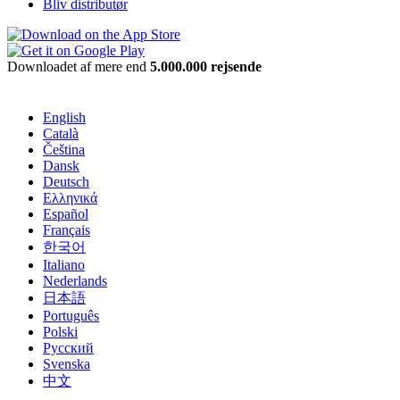
Bliv distributør
Downloadet af mere end
5.000.000 rejsende
English
Català
Čeština
Dansk
Deutsch
Ελληνικά
Español
Français
한국어
Italiano
Nederlands
日本語
Português
Polski
Русский
Svenska
中文