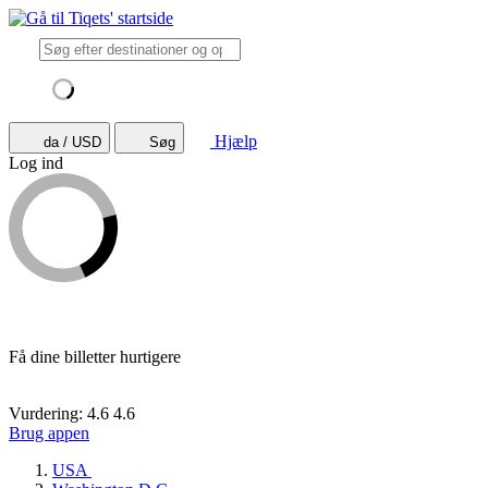
Hjælp
da / USD
Søg
Log ind
Få dine billetter hurtigere
Vurdering: 4.6
4.6
Brug appen
USA