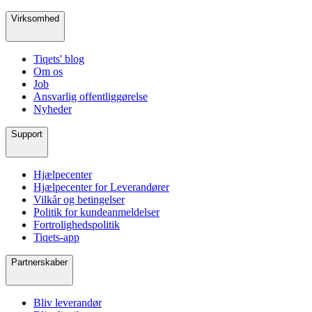
Virksomhed
Tiqets' blog
Om os
Job
Ansvarlig offentliggørelse
Nyheder
Support
Hjælpecenter
Hjælpecenter for Leverandører
Vilkår og betingelser
Politik for kundeanmeldelser
Fortrolighedspolitik
Tiqets-app
Partnerskaber
Bliv leverandør