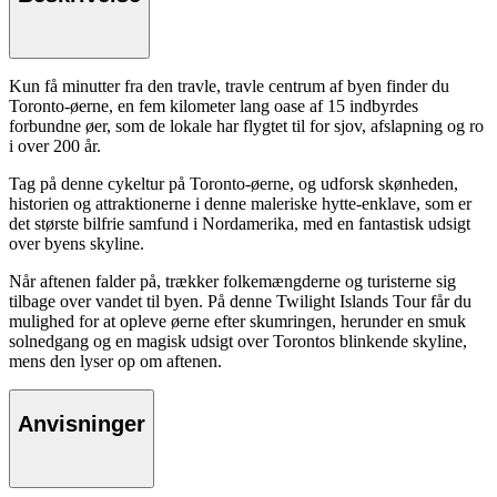
Kun få minutter fra den travle, travle centrum af byen finder du
Toronto-øerne, en fem kilometer lang oase af 15 indbyrdes
forbundne øer, som de lokale har flygtet til for sjov, afslapning og ro
i over 200 år.
Tag på denne cykeltur på Toronto-øerne, og udforsk skønheden,
historien og attraktionerne i denne maleriske hytte-enklave, som er
det største bilfrie samfund i Nordamerika, med en fantastisk udsigt
over byens skyline.
Når aftenen falder på, trækker folkemængderne og turisterne sig
tilbage over vandet til byen. På denne Twilight Islands Tour får du
mulighed for at opleve øerne efter skumringen, herunder en smuk
solnedgang og en magisk udsigt over Torontos blinkende skyline,
mens den lyser op om aftenen.
Anvisninger