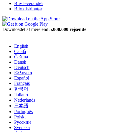
Bliv leverandør
Bliv distributør
Downloadet af mere end
5.000.000 rejsende
English
Català
Čeština
Dansk
Deutsch
Ελληνικά
Español
Français
한국어
Italiano
Nederlands
日本語
Português
Polski
Русский
Svenska