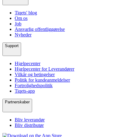
Tiqets' blog
Om os
Job
Ansvarlig offentliggørelse
Nyheder
Support
Hjælpecenter
Hjælpecenter for Leverandører
Vilkår og betingelser
Politik for kundeanmeldelser
Fortrolighedspolitik
Tiqets-app
Partnerskaber
Bliv leverandør
Bliv distributør