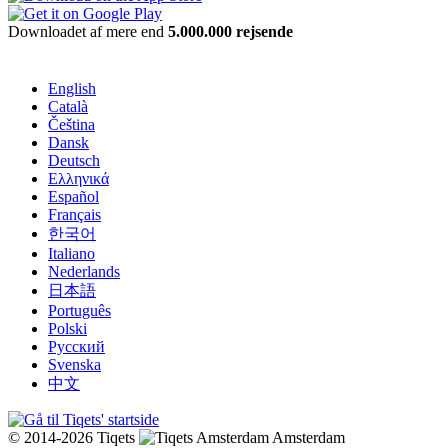
Downloadet af mere end
5.000.000 rejsende
English
Català
Čeština
Dansk
Deutsch
Ελληνικά
Español
Français
한국어
Italiano
Nederlands
日本語
Português
Polski
Русский
Svenska
中文
© 2014-2026 Tiqets
Amsterdam