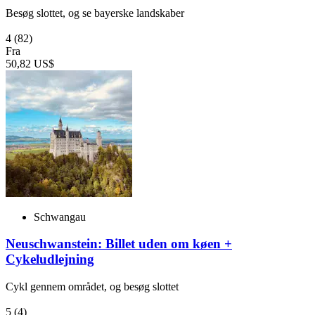
Besøg slottet, og se bayerske landskaber
4
(82)
Fra
50,82 US$
Schwangau
Neuschwanstein: Billet uden om køen +
Cykeludlejning
Cykl gennem området, og besøg slottet
5
(4)