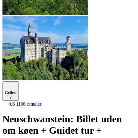
Galleri
7
4.6
1166 omtaler
Neuschwanstein: Billet uden
om køen + Guidet tur +