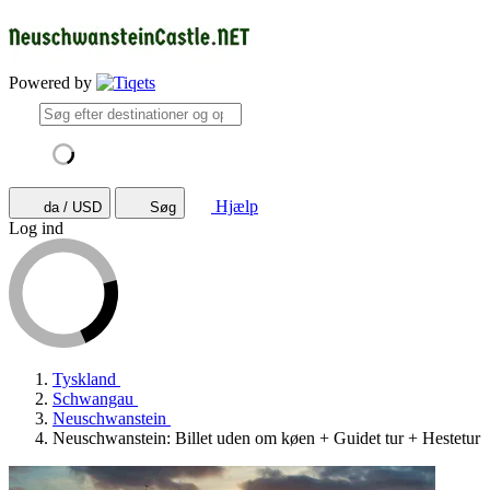
Powered by
Hjælp
da / USD
Søg
Log ind
Tyskland
Schwangau
Neuschwanstein
Neuschwanstein: Billet uden om køen + Guidet tur + Hestetur