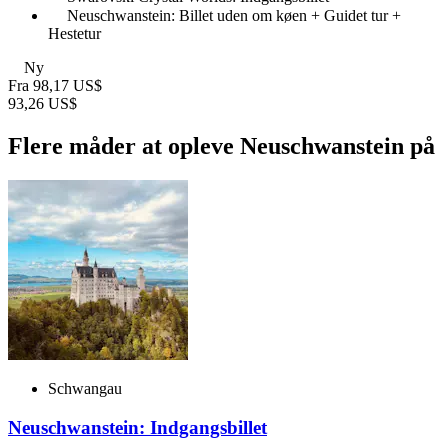
Neuschwanstein: Billet uden om køen + Guidet tur +
Hestetur
Ny
Fra
98,17 US$
93,26 US$
Flere måder at opleve Neuschwanstein på
Schwangau
Neuschwanstein: Indgangsbillet