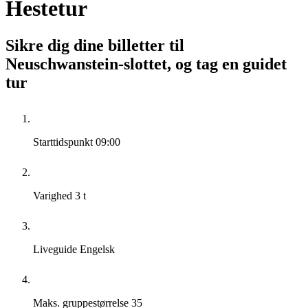
Hestetur
Sikre dig dine billetter til
Neuschwanstein-slottet, og tag en guidet
tur
Starttidspunkt
09:00
Varighed
3 t
Liveguide
Engelsk
Maks. gruppestørrelse
35