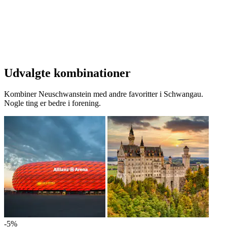
Udvalgte kombinationer
Kombiner Neuschwanstein med andre favoritter i Schwangau.
Nogle ting er bedre i forening.
-5%