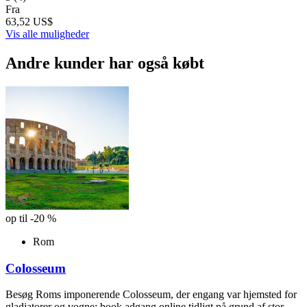
Fra
63,52 US$
Vis alle muligheder
Andre kunder har også købt
op til -20 %
Rom
Colosseum
Besøg Roms imponerende Colosseum, der engang var hjemsted for
gladiatorer og vogne; book adgang online tidligt på grund af stor