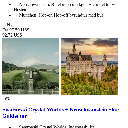
Neuschwanstein: Billet uden om køen + Guidet tur +
Hestetur
München: Hop-on Hop-off byrundtur med bus
Ny
Fra
97,59 US$
92,72 US$
-5%
Swarovski Crystal Worlds + Neuschwanstein Slot:
Guidet tur
Swarovski Crystal Worlds: Indgangsbillet