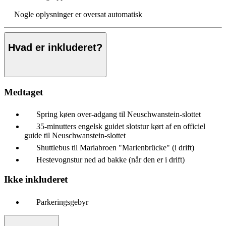
Nogle oplysninger er oversat automatisk
Hvad er inkluderet?
Medtaget
Spring køen over-adgang til Neuschwanstein-slottet
35-minutters engelsk guidet slotstur kørt af en officiel
guide til Neuschwanstein-slottet
Shuttlebus til Mariabroen "Marienbrücke" (i drift)
Hestevognstur ned ad bakke (når den er i drift)
Ikke inkluderet
Parkeringsgebyr