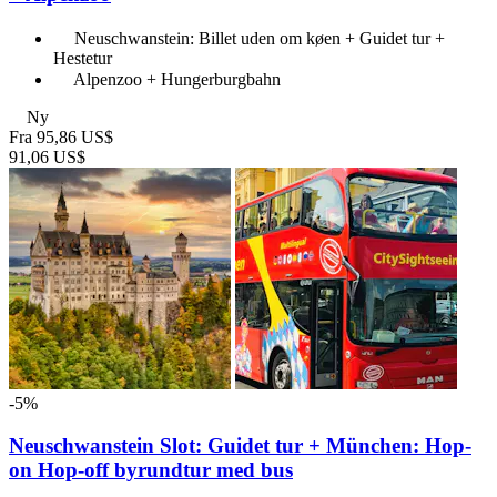
Neuschwanstein: Billet uden om køen + Guidet tur +
Hestetur
Alpenzoo + Hungerburgbahn
Ny
Fra
95,86 US$
91,06 US$
-5%
Neuschwanstein Slot: Guidet tur + München: Hop-
on Hop-off byrundtur med bus