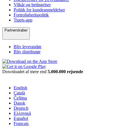
Vilkår og betingelser
Politik for kundeanmeldelser
Fortrolighedspolitik
Tiqets-app
Partnerskaber
Bliv leverandør
Bliv distributør
Downloadet af mere end
5.000.000 rejsende
English
Català
Čeština
Dansk
Deutsch
Ελληνικά
Español
Français