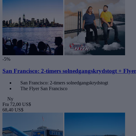
-5%
San Francisco: 2-timers solnedgangskrydstogt + Flye
San Francisco: 2-timers solnedgangskrydstogt
The Flyer San Francisco
Ny
Fra
72,00 US$
68,40 US$