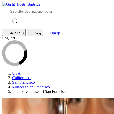
Hjælp
da / USD
Søg
Log ind
USA
Californien
San Francisco
Museer i San Francisco
Interaktive museer i San Francisco