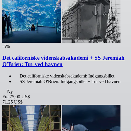
-5%
Det californiske videnskabsakademi + SS Jeremiah
O'Brien: Tur ved havnen
Det californiske videnskabsakademi: Indgangsbillet
SS Jeremiah O'Brien: Indgangsbillet + Tur ved havnen
Ny
Fra
75,00 US$
71,25 US$