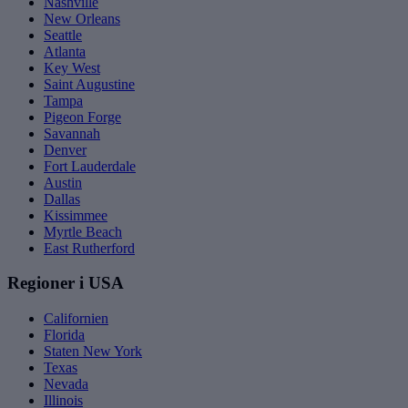
Nashville
New Orleans
Seattle
Atlanta
Key West
Saint Augustine
Tampa
Pigeon Forge
Savannah
Denver
Fort Lauderdale
Austin
Dallas
Kissimmee
Myrtle Beach
East Rutherford
Regioner i USA
Californien
Florida
Staten New York
Texas
Nevada
Illinois