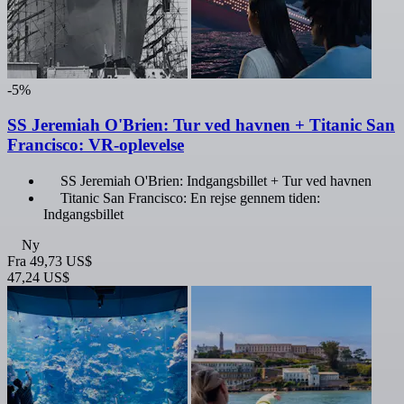
-5%
SS Jeremiah O'Brien: Tur ved havnen + Titanic San
Francisco: VR-oplevelse
SS Jeremiah O'Brien: Indgangsbillet + Tur ved havnen
Titanic San Francisco: En rejse gennem tiden:
Indgangsbillet
Ny
Fra
49,73 US$
47,24 US$