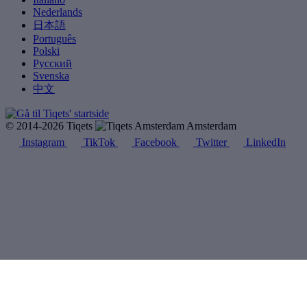
Nederlands
日本語
Português
Polski
Русский
Svenska
中文
© 2014-2026 Tiqets
Amsterdam
Instagram
TikTok
Facebook
Twitter
LinkedIn