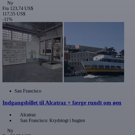
Ny
Fra
123,74 US$
117,55 US$
-11%
San Francisco
Indgangsbillet til Alcatraz + færge rundt om øen
Alcatraz
San Francisco: Krydstogt i bugten
Ny