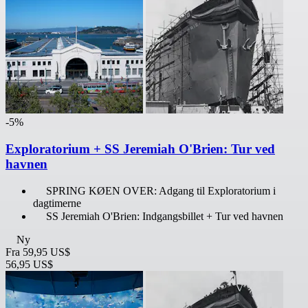
-5%
Exploratorium + SS Jeremiah O'Brien: Tur ved
havnen
SPRING KØEN OVER: Adgang til Exploratorium i
dagtimerne
SS Jeremiah O'Brien: Indgangsbillet + Tur ved havnen
Ny
Fra
59,95 US$
56,95 US$