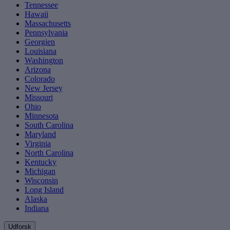
Tennessee
Hawaii
Massachusetts
Pennsylvania
Georgien
Louisiana
Washington
Arizona
Colorado
New Jersey
Missouri
Ohio
Minnesota
South Carolina
Maryland
Virginia
North Carolina
Kentucky
Michigan
Wisconsin
Long Island
Alaska
Indiana
Udforsk