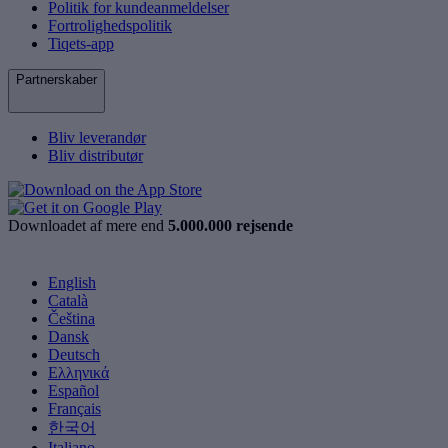
Politik for kundeanmeldelser
Fortrolighedspolitik
Tiqets-app
Partnerskaber
Bliv leverandør
Bliv distributør
Downloadet af mere end
5.000.000 rejsende
English
Català
Čeština
Dansk
Deutsch
Ελληνικά
Español
Français
한국어
Italiano