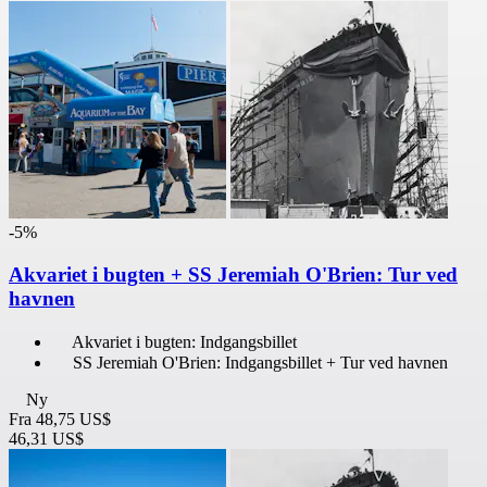
-5%
Akvariet i bugten + SS Jeremiah O'Brien: Tur ved
havnen
Akvariet i bugten: Indgangsbillet
SS Jeremiah O'Brien: Indgangsbillet + Tur ved havnen
Ny
Fra
48,75 US$
46,31 US$