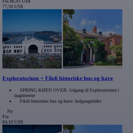
Fra
86,95 US$
77,50 US$
Exploratorium + Filoli historiske hus og have
SPRING KØEN OVER: Adgang til Exploratorium i
dagtimerne
Filoli historiske hus og have: Indgangsbillet
Ny
Fra
84,10 US$