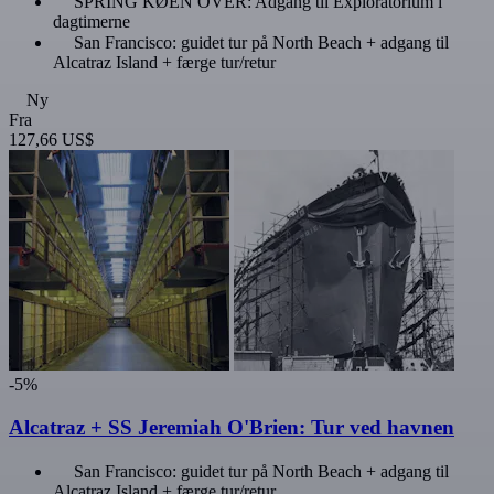
SPRING KØEN OVER: Adgang til Exploratorium i
dagtimerne
San Francisco: guidet tur på North Beach + adgang til
Alcatraz Island + færge tur/retur
Ny
Fra
127,66 US$
-5%
Alcatraz + SS Jeremiah O'Brien: Tur ved havnen
San Francisco: guidet tur på North Beach + adgang til
Alcatraz Island + færge tur/retur